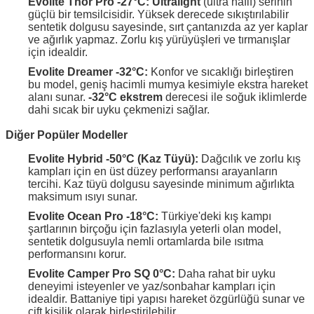
Evolite Thor Pro -27°C:
Ultralight
(ultra hafif) serinin
güçlü bir temsilcisidir. Yüksek derecede sıkıştırılabilir
sentetik dolgusu sayesinde, sırt çantanızda az yer kaplar
ve ağırlık yapmaz. Zorlu kış yürüyüşleri ve tırmanışlar
için idealdir.
Evolite Dreamer -32°C:
Konfor ve sıcaklığı birleştiren
bu model, geniş hacimli mumya kesimiyle ekstra hareket
alanı sunar.
-32°C ekstrem
derecesi ile soğuk iklimlerde
dahi sıcak bir uyku çekmenizi sağlar.
Diğer Popüler Modeller
Evolite Hybrid -50°C (Kaz Tüyü):
Dağcılık ve zorlu kış
kampları için en üst düzey performansı arayanların
tercihi. Kaz tüyü dolgusu sayesinde minimum ağırlıkta
maksimum ısıyı sunar.
Evolite Ocean Pro -18°C:
Türkiye'deki kış kampı
şartlarının birçoğu için fazlasıyla yeterli olan model,
sentetik dolgusuyla nemli ortamlarda bile ısıtma
performansını korur.
Evolite Camper Pro SQ 0°C:
Daha rahat bir uyku
deneyimi isteyenler ve yaz/sonbahar kampları için
idealdir. Battaniye tipi yapısı hareket özgürlüğü sunar ve
çift kişilik olarak birleştirilebilir.