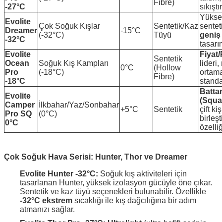
Fibre)
-27°C
sıkıştır
Yükse
Evolite
Çok Soğuk Kışlar
Sentetik/Kaz
sentet
Dreamer
-15°C
(-32°C)
Tüyü
geniş
-32°C
tasarı
Evolite
Fiyat
Sentetik
Ocean
Soğuk Kış Kampları
lideri,
0°C
(Hollow
Pro
(-18°C)
ortam
Fibre)
-18°C
standar
Battan
Evolite
(Squa
Camper
İlkbahar/Yaz/Sonbahar
+5°C
Sentetik
çift kiş
Pro SQ
(0°C)
birleş
0°C
özelliğ
Çok Soğuk Hava Serisi: Hunter, Thor ve Dreamer
Evolite Hunter -32°C:
Soğuk kış aktiviteleri için
tasarlanan Hunter, yüksek izolasyon gücüyle öne çıkar.
Sentetik ve kaz tüyü seçenekleri bulunabilir. Özellikle
-32°C ekstrem
sıcaklığı ile kış dağcılığına bir adım
atmanızı sağlar.