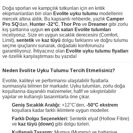
Doğa sporları ve kampçılık tutkunları için en kritik
ekipmanlardan biri olan
Evolite uyku tulumu
modellerini
mercek altına aldık. Bu kapsamlı rehberde, yazlık
Camper
Pro SQ
'dan,
Hunter -32°C
,
Thor Pro
ve
Dreamer
gibi zorlu
kış şartlarına uygun
en çok satan Evolite tulumları
inceliyoruz. Size en uygun sıcaklık derecesini (Comfort,
Limit),
sentetik
ve
kaz tüyü
dolgu farklarını ve doğru tulumu
seçme ipuçlarını sunarak, doğadaki konforunuzu
garantiliyoruz. İhtiyacınız olan
Evolite uyku tulumu fiyatları
ve özellik karşılaştırması bu yazıda!
Neden Evolite Uyku Tulumu Tercih Etmelisiniz?
Evolite, kaliteyi ve performansı ulaşılabilir fiyatlarla
sunmasıyla bilinen bir markadır. Uyku tulumları, zorlu doğa
koşullarına dayanıklı malzemeler, hafif ve sıkıştırılabilir
yapılar ve kullanışlı tasarımlarla öne çıkar.
Geniş Sıcaklık Aralığı:
+12°C'den,
-50°C ekstrem
koşullara kadar farklı iklimlere uygun modeller.
Farklı Dolgu Seçenekleri:
Sentetik elyaf (Hollow Fibre)
ve
kaz tüyü (down)
gibi dolgu türleri.
Kullanışlı Tasarım:
Mumya (Mummy) ve battaniye