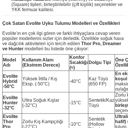
(Square) tipleri, birleştirilebilir (çift kişilik) seçenekler ve
YKK fermuar kalitesi.
Çok Satan Evolite Uyku Tulumu Modelleri ve Özellikleri
Evolite'ın en çok ilgi gören ve farklı ihtiyaçlara cevap veren
popüler modellerini sizler için derledik. Özellikle soğuk hava
ve dağcılık aktiviteleri için tercih edilen
Thor Pro, Dreamer
ve Hunter
modelleri bu listede öne çıkıyor:
Konfor
Model
Kullanım Alanı
Öne Ç
Sıcaklığı
Dolgu Tipi
Adı
(Ekstrem Derece)
Özelli
(≈)
En ek
Evolite
Yüksek İrtifa / Kış
Kaz Tüyü
koşul
Hybrid
-40°C
Eksp. (-50°C)
(650 FP)
maks
-50°C
ısı/ağı
Zorlu 
Evolite
Ultra Soğuk Kışlar
Sentetik/Kaz
yüksek
Hunter
-15°C
(-32°C)
Tüyü
birleşt
-32°C
seçen
Evolite
Ultral
Sentetik
Thor
Zorlu Kış Kampçılığı
hafif)
-10°C
(Hollow
Pro
(-27°C)
tulum,