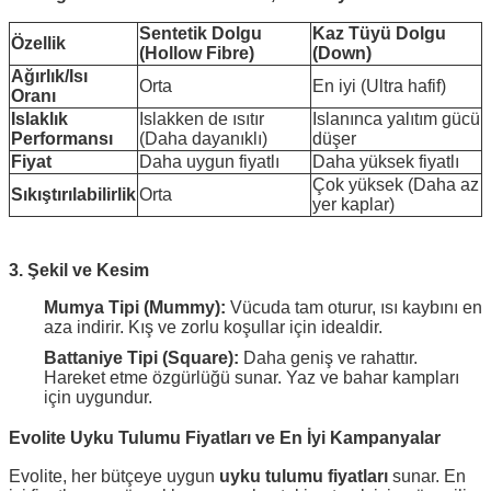
Sentetik Dolgu
Kaz Tüyü Dolgu
Özellik
(Hollow Fibre)
(Down)
Ağırlık/Isı
Orta
En iyi (Ultra hafif)
Oranı
Islaklık
Islakken de ısıtır
Islanınca yalıtım gücü
Performansı
(Daha dayanıklı)
düşer
Fiyat
Daha uygun fiyatlı
Daha yüksek fiyatlı
Çok yüksek (Daha az
Sıkıştırılabilirlik
Orta
yer kaplar)
3. Şekil ve Kesim
Mumya Tipi (Mummy):
Vücuda tam oturur, ısı kaybını en
aza indirir. Kış ve zorlu koşullar için idealdir.
Battaniye Tipi (Square):
Daha geniş ve rahattır.
Hareket etme özgürlüğü sunar. Yaz ve bahar kampları
için uygundur.
Evolite Uyku Tulumu Fiyatları ve En İyi Kampanyalar
Evolite, her bütçeye uygun
uyku tulumu fiyatları
sunar. En