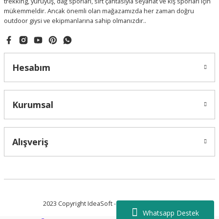
trekking, yürüyüş, dağ sporları, sırt çantasıyla seyahat ve kış sporları için
mükemmeldir. Ancak önemli olan mağazamızda her zaman doğru
outdoor giysi ve ekipmanlarına sahip olmanızdır..
Hesabım
Kurumsal
Alışveriş
2023 Copyright IdeaSoft - Tüm Hakları Saklıdır.
Whatsapp Destek