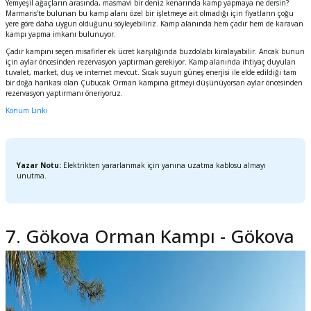
Yemyeşil ağaçların arasında, masmavi bir deniz kenarında kamp yapmaya ne dersin?
Marmaris’te bulunan bu kamp alanı özel bir işletmeye ait olmadığı için fiyatların çoğu
yere göre daha uygun olduğunu söyleyebiliriz. Kamp alanında hem çadır hem de karavan
kampı yapma imkanı bulunuyor.
Çadır kampını seçen misafirler ek ücret karşılığında buzdolabı kiralayabilir. Ancak bunun
için aylar öncesinden rezervasyon yaptırman gerekiyor. Kamp alanında ihtiyaç duyulan
tuvalet, market, duş ve internet mevcut. Sıcak suyun güneş enerjisi ile elde edildiği tam
bir doğa harikası olan Çubucak Orman kampına gitmeyi düşünüyorsan aylar öncesinden
rezervasyon yaptırmanı öneriyoruz.
Konum Linki
Yazar Notu:
Elektrikten yararlanmak için yanına uzatma kablosu almayı
unutma.
7. Gökova Orman Kampı - Gökova