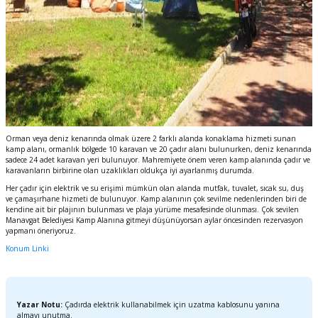
Orman veya deniz kenarında olmak üzere 2 farklı alanda konaklama hizmeti sunan
kamp alanı, ormanlık bölgede 10 karavan ve 20 çadır alanı bulunurken, deniz kenarında
sadece 24 adet karavan yeri bulunuyor. Mahremiyete önem veren kamp alanında çadır ve
karavanların birbirine olan uzaklıkları oldukça iyi ayarlanmış durumda.
Her çadır için elektrik ve su erişimi mümkün olan alanda mutfak, tuvalet, sıcak su, duş
ve çamaşırhane hizmeti de bulunuyor. Kamp alanının çok sevilme nedenlerinden biri de
kendine ait bir plajının bulunması ve plaja yürüme mesafesinde olunması. Çok sevilen
Manavgat Belediyesi Kamp Alanına gitmeyi düşünüyorsan aylar öncesinden rezervasyon
yapmanı öneriyoruz.
Konum Linki
Yazar Notu:
Çadırda elektrik kullanabilmek için uzatma kablosunu yanına
almayı unutma.