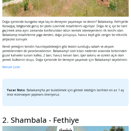
Doğa içerisinde bungalov veya taş ev deneyimi yaşamaya ne dersin? Babakamp, Fethiye’de
Karaağaç bölgesinde geniş bir plato üzerinde misafirlerini ağırlıyor. Doğa ile iç içe bir tatil
geçirmek ama aynı zamanda konforundan ödün vermek istemeyenlerin ilk tercihi olan
Babakamp misafirlerine yoga dersleri, doğa yürüyüşü, havuz keyfi gibi zengin bir etkinlik
yelpazesi sunuyor.
Kendi yemeğini kendin hazırlayabileceğin gibi tesisin sunduğu sabah ve akşam
yemeklerinden de yararlanabilirsin. Babakamp'ı özel kılan nedenler arasında birbirinden
güzel kahveler sunan kafesi, 2 barı, havuz kenarı barı, spor salonu ve sürekli açık olan
yemek büfesinin oluşu. Doğa içerisinde bir deneyim yaşamak için Babakamp'ı seçebilirsin.
Konum Linki
Yazar Notu
: Babakamp'ta yer bulabilmek için gitmek istediğin tarihten en az 1 ay
önce rezervasyon yapmanı öneriyoruz.
2. Shambala - Fethiye