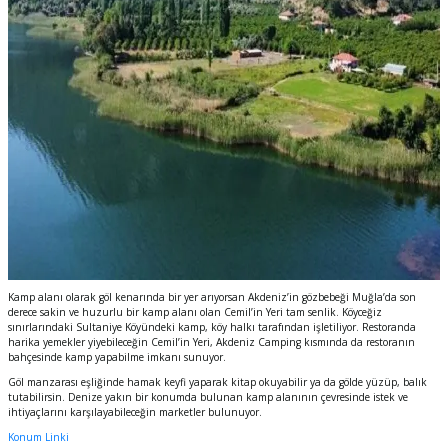
Kamp alanı olarak göl kenarında bir yer arıyorsan Akdeniz’in gözbebeği Muğla’da son
derece sakin ve huzurlu bir kamp alanı olan Cemil’in Yeri tam senlik. Köyceğiz
sınırlarındaki Sultaniye Köyündeki kamp, köy halkı tarafından işletiliyor. Restoranda
harika yemekler yiyebileceğin Cemil’in Yeri, Akdeniz Camping kısmında da restoranın
bahçesinde kamp yapabilme imkanı sunuyor.
Göl manzarası eşliğinde hamak keyfi yaparak kitap okuyabilir ya da gölde yüzüp, balık
tutabilirsin.
Denize yakın bir konumda bulunan kamp alanının çevresinde istek ve
ihtiyaçlarını karşılayabileceğin marketler bulunuyor.
Konum Linki