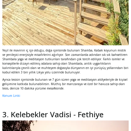
Yeşil ile mavinin iç içe olduğu, doğa içerisinde bulunan Shamba, Kabak koyunun mistik
ve yenileyici enerjisiyle misafirlerini ağırlıyor. Son zamanlarda adından sık sık bahsettiren
Shambala yoga ve meditasyon tutkunları tarafından çok tercih ediliyor.
Farklı isimler ve
konseptlerle dizayn edilmiş odalara sahip olan Shambala, antik uygarlıkların
kalıntılarıyla çevrili olan ve muhteşem doğasıyla dünyanın en iyi yürüyüş yollarından biri
kabul edilen 3 bin yıllık Likya yolu üzerinde bulunuyor.
Ayrıca tesisin içerisinde bulunan ve 7 gün süren yoga ve meditasyon atölyeleriyle de kişisel
gelişimine katkıda bulunabilirsin. Müthiş bir manzaraya ve özel bir havuza sahip olan
tesis, denize 10 dakika yürüme mesafesinde.
Konum Linki
3. Kelebekler Vadisi - Fethiye