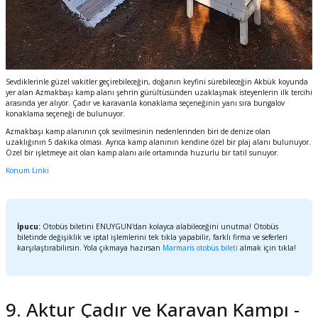
Sevdiklerinle güzel vakitler geçirebileceğin, doğanın keyfini sürebileceğin Akbük koyunda
yer alan Azmakbaşı kamp alanı şehrin gürültüsünden uzaklaşmak isteyenlerin ilk tercihi
arasında yer alıyor. Çadır ve karavanla konaklama seçeneğinin yanı sıra bungalov
konaklama seçeneği de bulunuyor.
Azmakbaşı kamp alanının çok sevilmesinin nedenlerinden biri de denize olan
uzaklığının 5 dakika olması. Ayrıca kamp alanının kendine özel bir plaj alanı bulunuyor.
Özel bir işletmeye ait olan kamp alanı aile ortamında huzurlu bir tatil sunuyor.
Konum Linki
İpucu:
Otobüs biletini ENUYGUN'dan kolayca alabileceğini unutma! Otobüs
biletinde değişiklik ve iptal işlemlerini tek tıkla yapabilir, farklı firma ve seferleri
karşılaştırabilirsin. Yola çıkmaya hazırsan
Marmaris otobüs bileti
almak için tıkla!
9. Aktur Çadır ve Karavan Kampı -