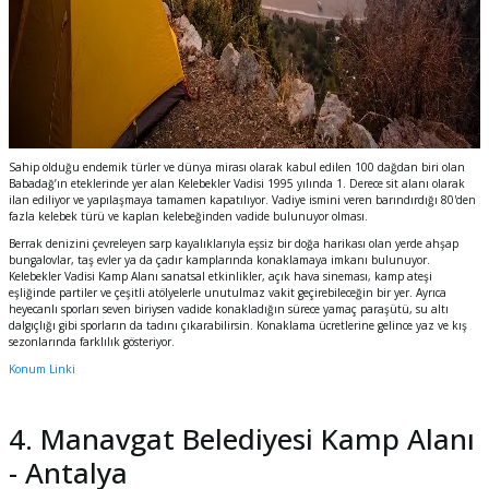
Sahip olduğu endemik türler ve dünya mirası olarak kabul edilen 100 dağdan biri olan
Babadağ’ın eteklerinde yer alan Kelebekler Vadisi 1995 yılında 1. Derece sit alanı olarak
ilan ediliyor ve yapılaşmaya tamamen kapatılıyor. Vadiye ismini veren barındırdığı 80'den
fazla kelebek türü ve kaplan kelebeğinden vadide bulunuyor olması.
Berrak denizini çevreleyen sarp kayalıklarıyla eşsiz bir doğa harikası olan yerde ahşap
bungalovlar, taş evler ya da çadır kamplarında konaklamaya imkanı bulunuyor.
Kelebekler Vadisi Kamp Alanı sanatsal etkinlikler, açık hava sineması, kamp ateşi
eşliğinde partiler ve çeşitli atölyelerle unutulmaz vakit geçirebileceğin bir yer. Ayrıca
heyecanlı sporları seven biriysen vadide konakladığın sürece yamaç paraşütü, su altı
dalgıçlığı gibi sporların da tadını çıkarabilirsin. Konaklama ücretlerine gelince yaz ve kış
sezonlarında farklılık gösteriyor.
Konum Linki
4. Manavgat Belediyesi Kamp Alanı
- Antalya