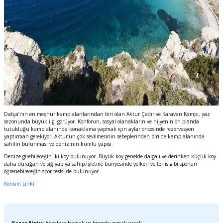
Datça’nın en meşhur kamp alanlarından biri olan Aktur Çadır ve Karavan Kampı, yaz
sezonunda büyük ilgi görüyor. Konforun, sosyal olanakların ve hijyenin ön planda
tutulduğu kamp alanında konaklama yapmak için aylar öncesinde rezervasyon
yaptırman gerekiyor. Aktur’un çok sevilmesinin sebeplerinden biri de kamp alanında
sahilin bulunması ve denizinin kumlu yapısı.
Denize girebileceğin iki koy bulunuyor. Büyük koy genelde dalgalı ve derinken küçük koy
daha durağan ve sığ yapıya sahip.İşletme bünyesinde yelken ve tenis gibi sporları
öğrenebileceğin spor tesisi de bulunuyor.
Konum Linki