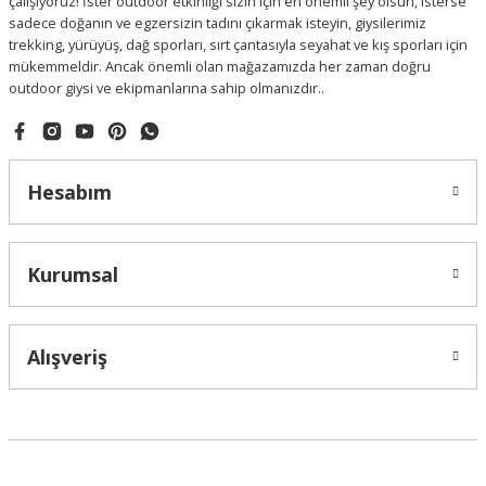
çalışıyoruz! İster outdoor etkinliği sizin için en önemli şey olsun, isterse
sadece doğanın ve egzersizin tadını çıkarmak isteyin, giysilerimiz
trekking, yürüyüş, dağ sporları, sırt çantasıyla seyahat ve kış sporları için
mükemmeldir. Ancak önemli olan mağazamızda her zaman doğru
outdoor giysi ve ekipmanlarına sahip olmanızdır..
Hesabım
Kurumsal
Alışveriş