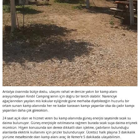
Antalya civarında bütçe dostu, ulaşımı rahat ve denize yakın bir kamp alanı
arayışındaysan Kındıl Camping senin için doğru bir tercih olabilir. Narenciye
ağaçlarından yayılan mis kokular eşliğinde güne merhaba diyebileceğin huzurlu bir
ortam sunan kamp alanında her ne kadar karavan kampı yapanlar olsa da çadır kampı
yapanları daha çok göreceksin.
24 saat açık olan ve hizmet veren bu kamp alanında güneş enerjisi sayesinde sıcak su
daima bulunuyor. Güneş enerjisiyle ısıtılmasına rağmen burada sıcak suya daima erişmek
mümkün. Hijyen konusunda son derece dikkatli olan işletme, çadırların bulunduğu
alanlarda elektrik kullanımı için prizler bulunduruyor.
Ücretsiz halk plajına 3 dakikalık
yürüme mesafesinde olan kamp alanı araç ile Kemer’e 5 dakikada ulaşabilirsin.