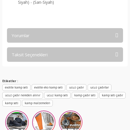
Siyah) - (Sarı-Siyah)
Yorumlar
Taksit Seçenekleri
Bu ürüne ilk yorumu siz yapın!
Yorum Yaz
Etiketler :
evolite kamp seti
evolite eko kamp seti
ucuz çadır
ucuz çadırlar
ucuz çadır nereden alınır
ucuz kamp seti
kamp çadır seti
kamp seti çadır
kamp seti
kamp malzemeleri