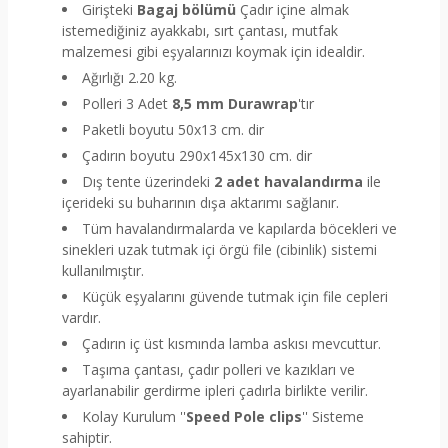
Girişteki
Bagaj bölümü
Çadır içine almak
istemediğiniz ayakkabı, sırt çantası, mutfak
malzemesi gibi eşyalarınızı koymak için idealdir.
Ağırlığı 2.20 kg.
Polleri 3 Adet
8,5 mm
Durawrap
'tır
Paketli boyutu 50x13 cm. dir
Çadırın boyutu 290x145x130 cm. dir
Dış tente üzerindeki
2 adet havalandırma
ile
içerideki su buharının dışa aktarımı sağlanır.
Tüm havalandırmalarda ve kapılarda böcekleri ve
sinekleri uzak tutmak içi örgü file (cibinlik) sistemi
kullanılmıştır.
Küçük eşyalarını güvende tutmak için file cepleri
vardır.
Çadırın iç üst kısmında lamba askısı mevcuttur.
Taşıma çantası, çadır polleri ve kazıkları ve
ayarlanabilir gerdirme ipleri çadırla birlikte verilir.
Kolay Kurulum ''
Speed Pole clips
'' Sisteme
sahiptir.