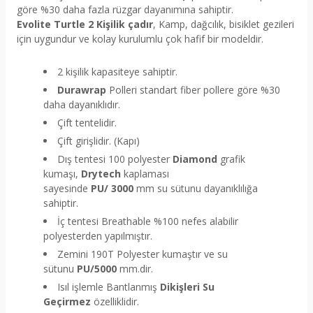
göre %30 daha fazla rüzgar dayanımına sahiptir.
Evolite Turtle 2 Kişilik çadır
, Kamp, dağcılık, bisiklet gezileri
için uygundur ve kolay kurulumlu çok hafif bir modeldir.
2 kişilik kapasiteye sahiptir.
Durawrap
Polleri standart fiber pollere göre %30
daha dayanıklıdır.
Çift tentelidir.
Çift girişlidir. (Kapı)
Dış tentesi 100 polyester
Diamond
grafik
kumaşı,
Drytech
kaplaması
sayesinde
PU/
3000
mm
su sütunu dayanıklılığa
sahiptir.
İç tentesi Breathable %100 nefes alabilir
polyesterden yapılmıştır.
Zemini 190T Polyester kumaştır ve su
sütunu
PU/5000
mm.dir.
Isıl işlemle
Bantlanmış
Dikişleri Su
Geçirmez
özelliklidir.