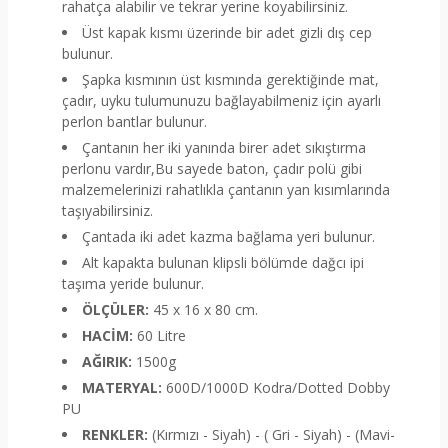
rahatça alabilir ve tekrar yerine koyabilirsiniz.
Üst kapak kısmı üzerinde bir adet gizli dış cep
bulunur.
Şapka kısmının üst kısmında gerektiğinde mat,
çadır, uyku tulumunuzu bağlayabilmeniz için ayarlı
perlon bantlar bulunur.
Çantanın her iki yanında birer adet sıkıştırma
perlonu vardır,Bu sayede baton, çadır polü gibi
malzemelerinizi rahatlıkla çantanın yan kısımlarında
taşıyabilirsiniz.
Çantada iki adet kazma bağlama yeri bulunur.
Alt kapakta bulunan klipsli bölümde dağcı ipi
taşıma yeride bulunur.
ÖLÇÜLER:
45 x 16 x 80 cm.
HACİM:
60 Litre
AĞIRIK:
1500g
MATERYAL:
600D/1000D Kodra/Dotted Dobby
PU
RENKLER:
(Kırmızı - Siyah) - ( Gri - Siyah) - (Mavi-