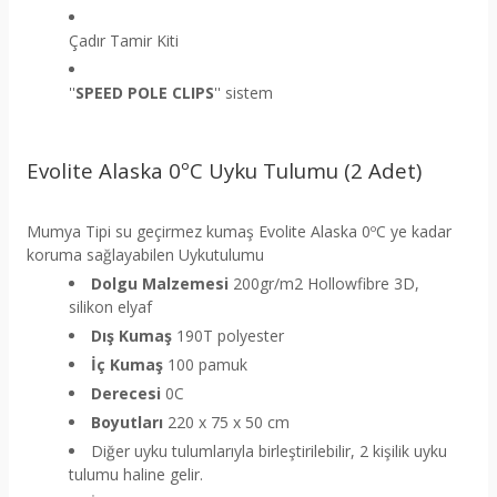
Çadır Tamir Kiti
''
SPEED POLE CLIPS
'' sistem
Evolite Alaska 0ºC Uyku Tulumu (2 Adet)
Mumya Tipi su geçirmez kumaş Evolite Alaska 0ºC ye kadar
koruma sağlayabilen Uykutulumu
Dolgu Malzemesi
200gr/m2 Hollowfibre 3D,
silikon elyaf
Dış Kumaş
190T polyester
İç Kumaş
100 pamuk
Derecesi
0C
Boyutları
220 x 75 x 50 cm
Diğer uyku tulumlarıyla birleştirilebilir, 2 kişilik uyku
tulumu haline gelir.