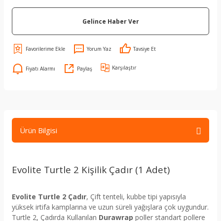
Gelince Haber Ver
Yorum Yaz
Tavsiye Et
Karşılaştır
Fiyatı Alarmı
Paylaş
Ürün Bilgisi
Evolite Turtle 2 Kişilik Çadır (1 Adet)
Evolite Turtle 2 Çadır
, Çift tenteli, kubbe tipi yapısıyla
yüksek irtifa kamplarına ve uzun süreli yağışlara çok uygundur.
Turtle 2, Çadırda Kullanılan
Durawrap
poller standart pollere