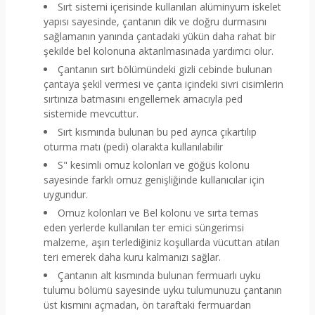
Sırt sistemi içerisinde kullanılan alüminyum iskelet
yapısı sayesinde, çantanın dik ve doğru durmasını
sağlamanın yanında çantadaki yükün daha rahat bir
şekilde bel kolonuna aktarılmasınada yardımcı olur.
Çantanın sırt bölümündeki gizli cebinde bulunan
çantaya şekil vermesi ve çanta içindeki sivri cisimlerin
sırtınıza batmasını engellemek amacıyla ped
sistemide mevcuttur.
Sırt kısmında bulunan bu ped ayrıca çıkartılıp
oturma matı (pedi) olarakta kullanılabilir
S" kesimli omuz kolonları ve göğüs kolonu
sayesinde farklı omuz genişliğinde kullanıcılar için
uygundur.
Omuz kolonları ve Bel kolonu ve sırta temas
eden yerlerde kullanılan ter emici süngerimsi
malzeme, aşırı terlediğiniz koşullarda vücuttan atılan
teri emerek daha kuru kalmanızı sağlar.
Çantanın alt kısmında bulunan fermuarlı uyku
tulumu bölümü sayesinde uyku tulumunuzu çantanın
üst kısmını açmadan, ön taraftaki fermuardan