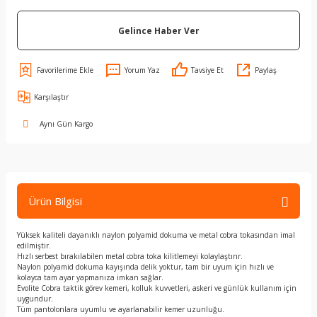
Gelince Haber Ver
Yorum Yaz
Tavsiye Et
Paylaş
Karşılaştır
Aynı Gün Kargo
Ürün Bilgisi
Yüksek kaliteli dayanıklı naylon polyamid dokuma ve metal cobra tokasından imal
edilmiştir.
Hızlı serbest bırakılabilen metal cobra toka kilitlemeyi kolaylaştırır.
Naylon polyamid dokuma kayışında delik yoktur, tam bir uyum için hızlı ve
kolayca tam ayar yapmanıza imkan sağlar.
Evolite Cobra taktik görev kemeri, kolluk kuvvetleri, askeri ve günlük kullanım için
uygundur.
Tüm pantolonlara uyumlu ve ayarlanabilir kemer uzunluğu.