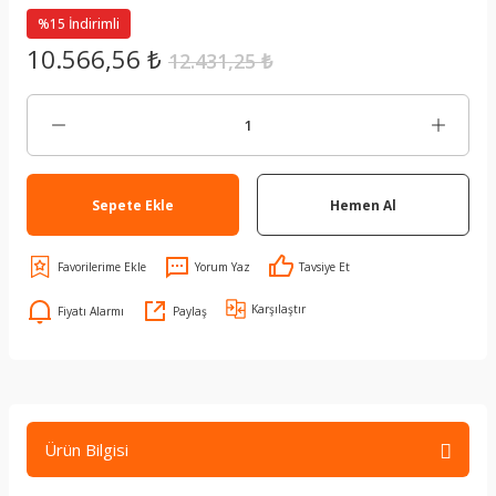
%15 İndirimli
10.566,56 ₺
12.431,25 ₺
Sepete Ekle
Hemen Al
Yorum Yaz
Tavsiye Et
Karşılaştır
Fiyatı Alarmı
Paylaş
Ürün Bilgisi