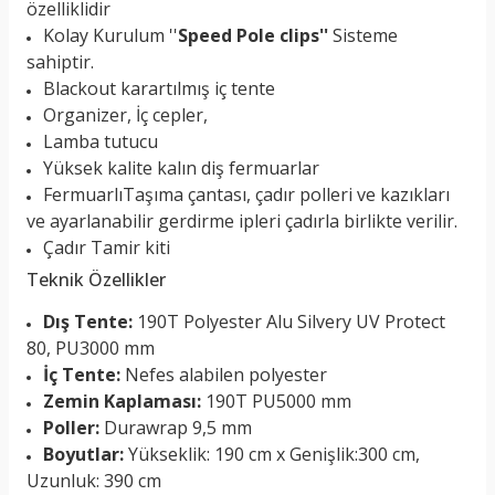
özelliklidir
Kolay Kurulum ''
Speed Pole clips''
Sisteme
sahiptir.
Blackout karartılmış iç tente
Organizer, İç cepler,
Lamba tutucu
Yüksek kalite kalın diş fermuarlar
FermuarlıTaşıma çantası, çadır polleri ve kazıkları
ve ayarlanabilir gerdirme ipleri çadırla birlikte verilir.
Çadır Tamir kiti
Teknik Özellikler
Dış Tente:
190T Polyester Alu Silvery UV Protect
80, PU3000 mm
İç Tente:
Nefes alabilen polyester
Zemin Kaplaması:
190T PU5000 mm
Poller:
Durawrap 9,5 mm
Boyutlar:
Yükseklik: 190 cm x Genişlik:300 cm,
Uzunluk: 390 cm