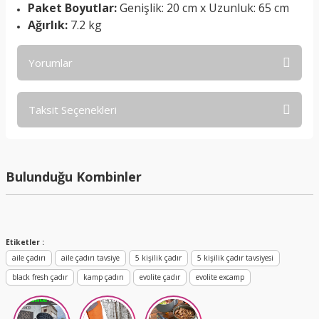
Paket Boyutlar:
Genişlik: 20 cm x Uzunluk: 65 cm
Ağırlık:
7.2 kg
Yorumlar
Taksit Seçenekleri
Bu ürüne ilk yorumu siz yapın!
Yorum Yaz
Bulunduğu Kombinler
Yeni
%15 İndirimli
Etiketler :
aile çadırı
aile çadırı tavsiye
5 kişilik çadır
5 kişilik çadır tavsiyesi
black fresh çadır
kamp çadırı
evolite çadır
evolite excamp