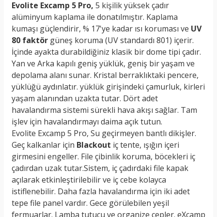
Evolite Excamp 5 Pro,
5 kişilik yüksek çadır
alüminyum kaplama ile donatılmıştır. Kaplama
kumaşı güçlendirir, % 17'ye kadar ısı koruması ve
UV
80 faktör
güneş koruma (UV standardı 801) içerir.
İçinde ayakta durabildiğiniz klasik bir dome tipi çadır.
Yan ve Arka kapılı geniş yüklük, geniş bir yaşam ve
depolama alanı sunar. Kristal berraklıktaki pencere,
yüklüğü aydınlatır. yüklük girişindeki çamurluk, kirleri
yaşam alanından uzakta tutar. Dört adet
havalandırma sistemi sürekli hava akışı sağlar. Tam
işlev için havalandırmayı daima açık tutun.
Evolite Excamp 5 Pro, Su geçirmeyen bantlı dikişler.
Geç kalkanlar için
Blackout
iç tente, ışığın içeri
girmesini engeller. File çibinlik koruma, böcekleri iç
çadırdan uzak tutar.Sistem, iç çadırdaki file kapak
açılarak etkinleştirilebilir ve iç cebe kolayca
istiflenebilir. Daha fazla havalandırma için iki adet
tepe file panel vardır. Gece görülebilen yeşil
fermuarlar. Lamba tutucu ve organize cepler. eXcamp