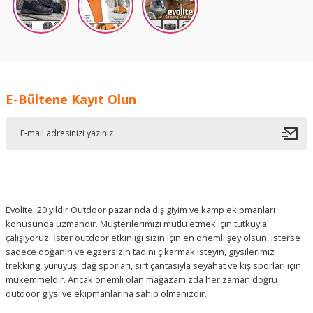
E-Bültene Kayıt Olun
Evolite
Evolite Excamp 5 Pro Sun Fresh Aile Çadırı UPF80
12.431,25 ₺
10.566,56 ₺
Evolite, 20 yıldır Outdoor pazarında dış giyim ve kamp ekipmanları
konusunda uzmandır. Müşterilerimizi mutlu etmek için tutkuyla
çalışıyoruz! İster outdoor etkinliği sizin için en önemli şey olsun, isterse
sadece doğanın ve egzersizin tadını çıkarmak isteyin, giysilerimiz
trekking, yürüyüş, dağ sporları, sırt çantasıyla seyahat ve kış sporları için
mükemmeldir. Ancak önemli olan mağazamızda her zaman doğru
outdoor giysi ve ekipmanlarına sahip olmanızdır..