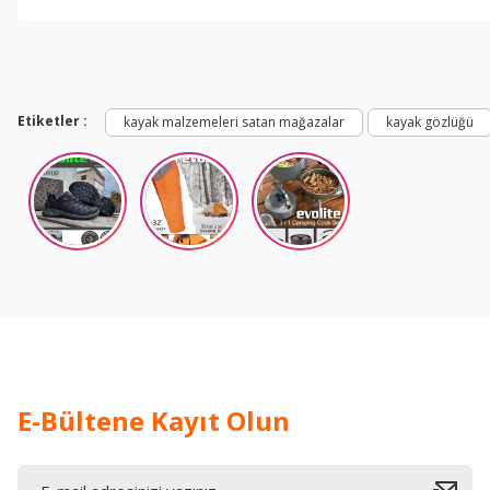
Lens filtresi
% Görünür ışık geçirgenliği
S0 / CAT 0
80 - 100
Etiketler :
kayak malzemeleri satan mağazalar
kayak gözlüğü
S1 / CAT 1
43 - 80
S2 / CAT 2
18 - 43
S3 / CAT 3
8 - 18
S4 / CAT 4
3 - 8
E-Bültene Kayıt Olun