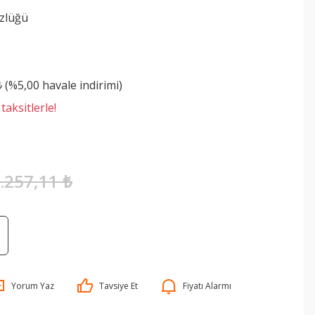
zlüğü
₺ (%5,00 havale indirimi)
aksitlerle!
.257,11 ₺
Yorum Yaz
Tavsiye Et
Fiyatı Alarmı