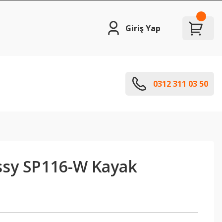
Giriş Yap
0312 311 03 50
ossy SP116-W Kayak