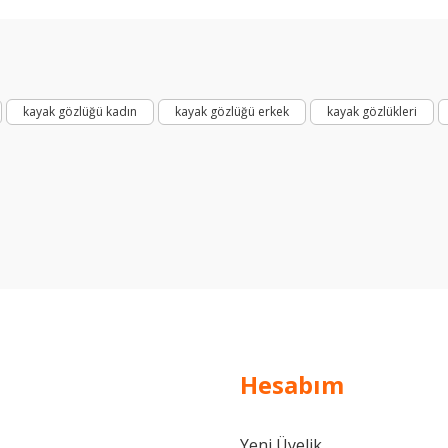
Açıklama
Bu ürüne ilk yorumu siz yapın!
Gece veya kozmetik kullanım için
Yorum Yaz
kayak gözlüğü kadın
kayak gözlüğü erkek
kayak gözlükleri
Düşük ışık koşullarında veya kozmetik kullanım için
Orta düzey ışık koşullarında kullanım için
Parlak ışık koşullarında kullanım için
Aşırı parlak ışık koşullarında kullanım için
Hesabım
Yeni Üyelik