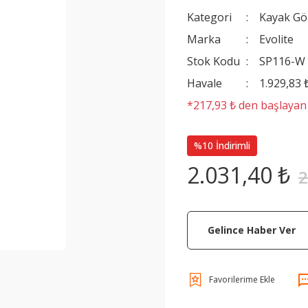
Kategori
Kayak Gö
Marka
Evolite
Stok Kodu
SP116-W
Havale
1.929,83 
*217,93 ₺ den başlayan t
%10 İndirimli
2.031,40 ₺
2
Gelince Haber Ver