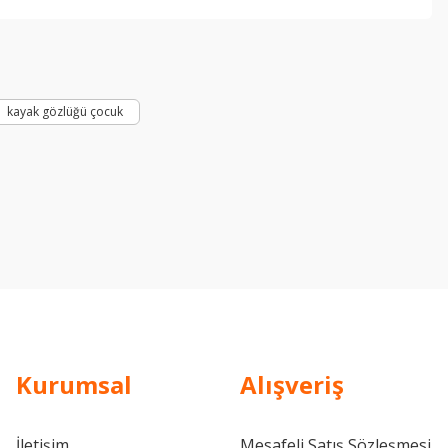
UYARI
Kayak gözlüğünü yolda ve araç kullanırken kullanmayın.
kayak gözlüğü çocuk
Kayak gözlüğünü yolda ve araç kullanırken kullanmayın.
Kayak gözlüğünü yolda ve araç kullanırken kullanmayın.
Kayak gözlüğünü yolda ve araç kullanırken kullanmayın.
Kayak gözlüğünü yolda ve araç kullanırken kullanmayın.
Kurumsal
Alışveriş
İletişim
Mesafeli Satış Sözleşmesi