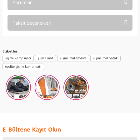
Yorumlar
Taksit Seçenekleri
Bu ürüne ilk yorumu siz yapın!
Yorum Yaz
Etiketler :
şişme kamp matı
şişme mat
şişme mat tavsiye
şişme mat yatak
evolite şişme kamp matı
E-Bültene Kayıt Olun