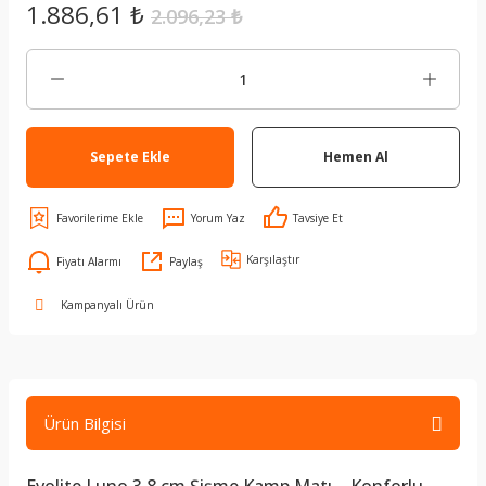
1.886,61 ₺
2.096,23 ₺
Sepete Ekle
Hemen Al
Yorum Yaz
Tavsiye Et
Karşılaştır
Fiyatı Alarmı
Paylaş
Kampanyalı Ürün
Ürün Bilgisi
Evolite Luno 3.8 cm Şişme Kamp Matı – Konforlu