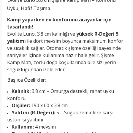
Uyku, Hafif Taşıma
Kamp yaparken ev konforunu arayanlar için
tasarlandı!
Evolite Luno, 3.8 cm kalınlığı ve
yüksek R-Değeri 5
yalıtımı
ile dört mevsim boyunca maksimum konfor
ve sıcaklık sağlar. Otomatik şişme özelliği sayesinde
saniyeler içinde kullanıma hazır hale gelir, Şişme
Kamp Matı, zorlu doğa koşullarında bile sizi yerin
soğukluğundan izole eder.
Başlıca Özellikler:
Kalınlık:
3.8 cm – Omurga destekli, rahat uyku
konforu
Ölçüler:
190 x 60 x 3.8 cm
Yalıtım (R-Değeri):
5 – Soğuk zeminlere karşı
üstün ısı yalıtımı
Kullanım:
4 mevsim