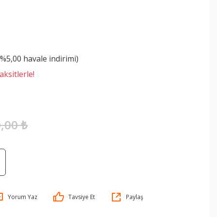
M
(%5,00 havale indirimi)
ksitlerle!
,00 ₺
Yorum Yaz
Tavsiye Et
Paylaş