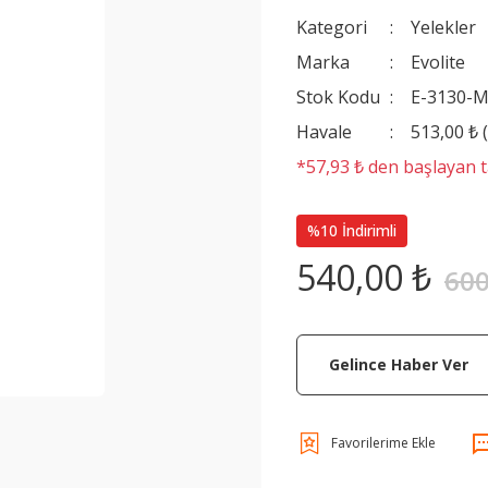
Kategori
Yelekler
Marka
Evolite
Stok Kodu
E-3130-
Havale
513,00 ₺ 
*57,93 ₺ den başlayan ta
%10 İndirimli
540,00 ₺
600
Gelince Haber Ver