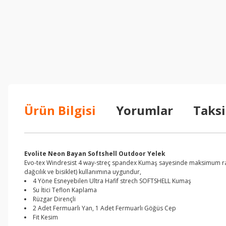
Ürün Bilgisi
Yorumlar
Taksi
Evolite Neon Bayan Softshell Outdoor Yelek
Evo-tex Windresist 4 way-streç spandex Kumaş sayesinde maksimum rahatl
dağcılık ve bisiklet) kullanımına uygundur,
4 Yöne Esneyebilen Ultra Hafif strech SOFTSHELL Kumaş
Su İtici Teflon Kaplama
Rüzgar Dirençli
2 Adet Fermuarlı Yan, 1 Adet Fermuarlı Göğüs Cep
Fit Kesim