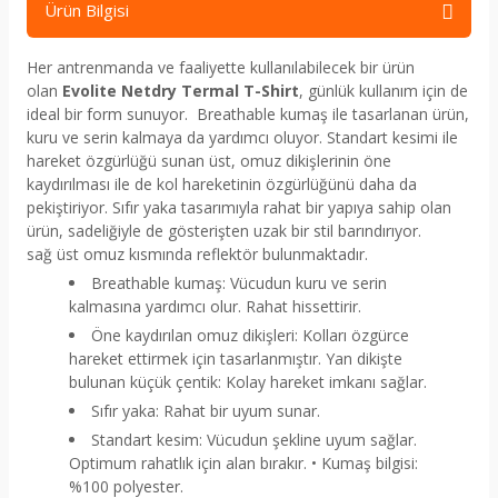
Ürün Bilgisi
Her antrenmanda ve faaliyette kullanılabilecek bir ürün
olan
Evolite Netdry Termal T-Shirt
, günlük kullanım için de
ideal bir form sunuyor. Breathable kumaş ile tasarlanan ürün,
kuru ve serin kalmaya da yardımcı oluyor. Standart kesimi ile
hareket özgürlüğü sunan üst, omuz dikişlerinin öne
kaydırılması ile de kol hareketinin özgürlüğünü daha da
pekiştiriyor. Sıfır yaka tasarımıyla rahat bir yapıya sahip olan
ürün, sadeliğiyle de gösterişten uzak bir stil barındırıyor.
sağ üst omuz kısmında reflektör bulunmaktadır.
Breathable kumaş: Vücudun kuru ve serin
kalmasına yardımcı olur. Rahat hissettirir.
Öne kaydırılan omuz dikişleri: Kolları özgürce
hareket ettirmek için tasarlanmıştır. Yan dikişte
bulunan küçük çentik: Kolay hareket imkanı sağlar.
Sıfır yaka: Rahat bir uyum sunar.
Standart kesim: Vücudun şekline uyum sağlar.
Optimum rahatlık için alan bırakır. • Kumaş bilgisi:
%100 polyester.