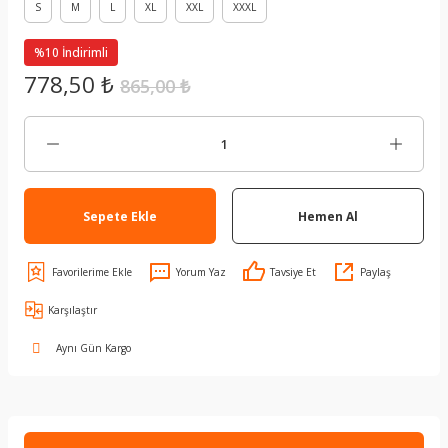
S
M
L
XL
XXL
XXXL
%10 İndirimli
778,50 ₺
865,00 ₺
Sepete Ekle
Hemen Al
Yorum Yaz
Tavsiye Et
Paylaş
Karşılaştır
Aynı Gün Kargo