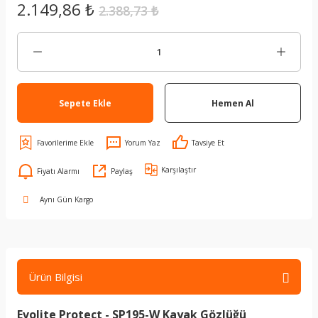
2.149,86 ₺
2.388,73 ₺
Sepete Ekle
Hemen Al
Yorum Yaz
Tavsiye Et
Karşılaştır
Fiyatı Alarmı
Paylaş
Aynı Gün Kargo
Ürün Bilgisi
Evolite Protect - SP195-W Kayak Gözlüğü