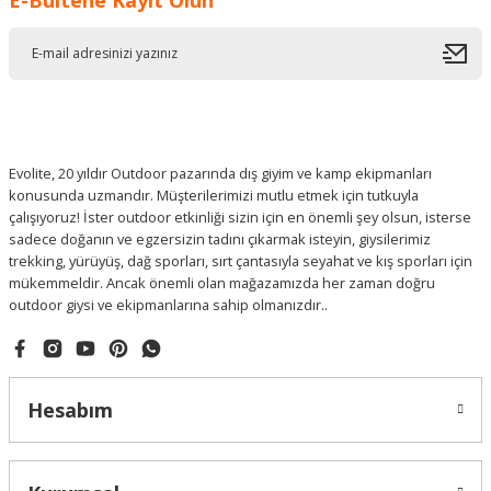
kullanmayın.
S4 /
3 - 8
Aşırı parlak ışık
Kayak gözlüğünü
CAT 4
koşullarında kullanım için
yolda ve araç
kullanırken
kullanmayın.
Evolite, 20 yıldır Outdoor pazarında dış giyim ve kamp ekipmanları
konusunda uzmandır. Müşterilerimizi mutlu etmek için tutkuyla
çalışıyoruz! İster outdoor etkinliği sizin için en önemli şey olsun, isterse
sadece doğanın ve egzersizin tadını çıkarmak isteyin, giysilerimiz
trekking, yürüyüş, dağ sporları, sırt çantasıyla seyahat ve kış sporları için
mükemmeldir. Ancak önemli olan mağazamızda her zaman doğru
outdoor giysi ve ekipmanlarına sahip olmanızdır..
Hesabım