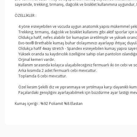
sayesinde, trekking, tırmanış, dağcılık ve bisiklet kullanımına uygundur
ÖZELLİKLER :
4 yöne esneyebilen ve vücuda uygun anatomik yapısı mükemmel şekild
Trekking, tırmanış, dağcılık ve bisiklet kullanımı gibi aktif sporlar için 
Oldukça hafif, nefes alabilir bir kumaştan üretilmiştir ve yüksek oranda s
Evo-tex® Brethable kumaş buhar dolaşımınızı ayarlayıp ihtiyaç duyulan
Oldukça hafif 4way stretch - Spandex esneyebilen kumaş yapısı saye
Yüksek oranda su kaydırıcılık özelliğine sahip olan pantolon ıslandığ
Orjinal kemeri vardır.
Kullanım sırasında kolayca ulaşabileceğiniz fermuarlı iki ön cebi ve so
Arka kısımda 2 adet fermuarlı cebi mevcuttur.
Toplamda 6 cebi mevcuttur.
Özel kesim Şekilli diz ve yıpranmaya ve yırtılmaya karşı dayanıklı kumaş
Paçalardaki genişliğini ayarlayabilmek için büzdürme ayar lastiği mev
Kumaş içeriği : %92 Poliamit %8 Elastan