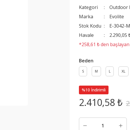
Kategori
Outdoor 
Marka
Evolite
Stok Kodu
E-3042-
Havale
2.290,05 
*258,61 ₺ den başlayan t
Beden
S
M
L
XL
%10 İndirimli
2.410,58 ₺
2