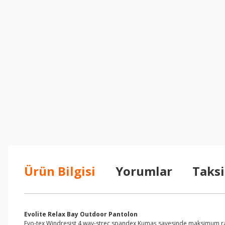
Ürün Bilgisi
Yorumlar
Taksi
Evolite Relax Bay Outdoor Pantolon
Evo-tex Windresist 4 way-streç spandex Kumaş sayesinde maksimum rahatlı