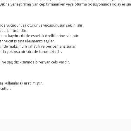
, Dikine yerleştirilmiş yan cep tırmanırken veya oturma pozisyonunda kolay erişi
e vücudunuza oturur ve vücudunuzun şeklini alır.
ideal bir üründür.
u kaydırıcılık ile esneklik özelliklerine sahiptir.
 vücut ısısına ulaşmanızı sağlar.
sinde maksimum rahatlık ve performans sunar.
ında çok kısa bir sürede kurumaktadır.
l ve sağ diz kısmında birer yan cebi vardır.
 kullanılarak üretilmiştir.
cuttur.
Bu ürüne ilk yorumu siz yapın!