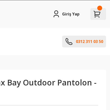
Giriş Yap
0312 311 03 50
ax Bay Outdoor Pantolon -