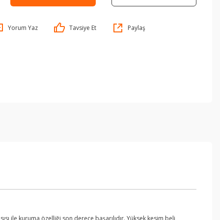
Yorum Yaz
Tavsiye Et
Paylaş
sı ile kuruma özelliği son derece başarılıdır. Yüksek kesim beli