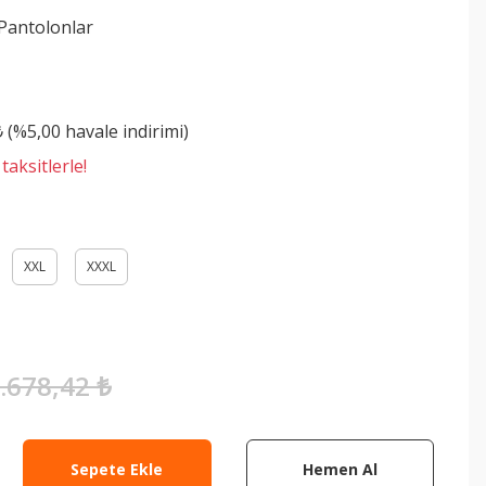
Pantolonlar
M
₺ (%5,00 havale indirimi)
aksitlerle!
XXL
XXXL
.678,42 ₺
Sepete Ekle
Hemen Al