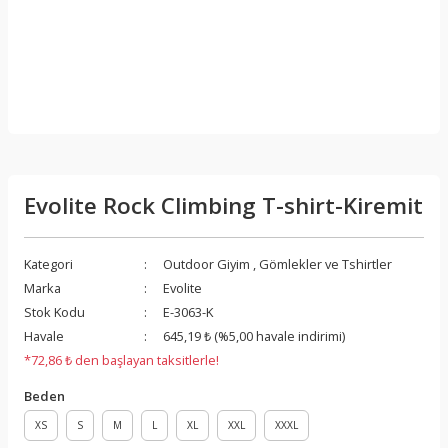
Evolite Rock Climbing T-shirt-Kiremit
Kategori
Outdoor Giyim
,
Gömlekler ve Tshirtler
Marka
Evolite
Stok Kodu
E-3063-K
Havale
645,19 ₺ (%5,00 havale indirimi)
*72,86 ₺ den başlayan taksitlerle!
Beden
XS
S
M
L
XL
XXL
XXXL