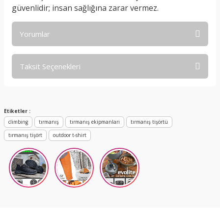
güvenlidir; insan sağlığına zarar vermez.
Yorumlar
Taksit Seçenekleri
Bu ürüne ilk yorumu siz yapın!
Yorum Yaz
Etiketler :
climbing
tırmanış
tırmanış ekipmanları
tırmanış tişörtü
tırmanış tişört
outdoor t-shirt