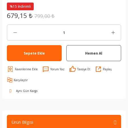
%15 İndirimli
679,15 ₺
799,00 ₺
Sepete Ekle
Hemen Al
Yorum Yaz
Tavsiye Et
Paylaş
Karşılaştır
Aynı Gün Kargo
Ürün Bilgisi