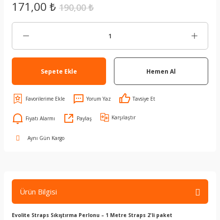
171,00 ₺
190,00 ₺
Sepete Ekle
Hemen Al
Yorum Yaz
Tavsiye Et
Karşılaştır
Fiyatı Alarmı
Paylaş
Aynı Gün Kargo
Ürün Bilgisi
Evolite Straps Sıkıştırma Perlonu – 1 Metre Straps 2'li paket