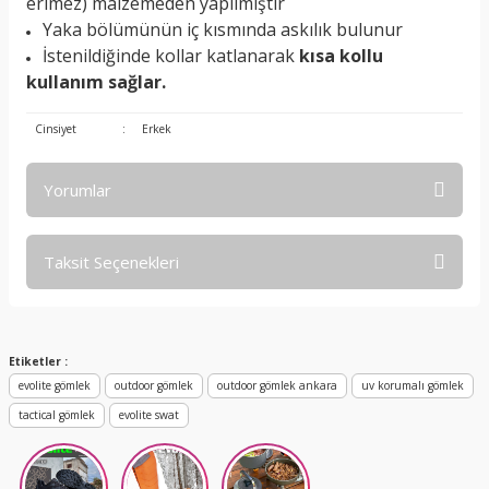
erimez) malzemeden yapılmıştır
Yaka bölümünün iç kısmında askılık bulunur
İstenildiğinde kollar katlanarak
kısa kollu
kullanım sağlar.
Cinsiyet
:
Erkek
Yorumlar
Taksit Seçenekleri
Bu ürüne ilk yorumu siz yapın!
Yorum Yaz
Etiketler :
evolite gömlek
outdoor gömlek
outdoor gömlek ankara
uv korumalı gömlek
tactical gömlek
evolite swat