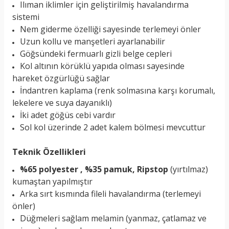
Ilıman iklimler için geliştirilmiş havalandırma
sistemi
Nem giderme özelliği sayesinde terlemeyi önler
Uzun kollu ve manşetleri ayarlanabilir
Göğsündeki fermuarlı gizli belge cepleri
Kol altının körüklü yapıda olması sayesinde
hareket özgürlüğü sağlar
İndantren kaplama (renk solmasına karşı korumalı,
lekelere ve suya dayanıklı)
İki adet göğüs cebi vardır
Sol kol üzerinde 2 adet kalem bölmesi mevcuttur
Teknik Özellikleri
%65 polyester , %35 pamuk, Ripstop
(yırtılmaz)
kumaştan yapılmıştır
Arka sırt kısmında fileli havalandırma (terlemeyi
önler)
Düğmeleri sağlam melamin (yanmaz, çatlamaz ve