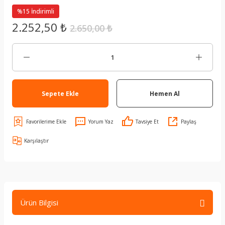
%15 İndirimli
2.252,50 ₺
2.650,00 ₺
Sepete Ekle
Hemen Al
Yorum Yaz
Tavsiye Et
Paylaş
Karşılaştır
Ürün Bilgisi