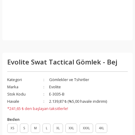
Evolite Swat Tactical Gömlek - Bej
Kategori
Gömlekler ve Tshirtler
Marka
Evolite
Stok Kodu
E-3035-B
Havale
2.139,87 ₺ (%5,00 havale indirimi)
*241,65 ₺ den başlayan taksitlerle!
Beden
XS
S
M
L
XL
XXL
XXXL
4XL