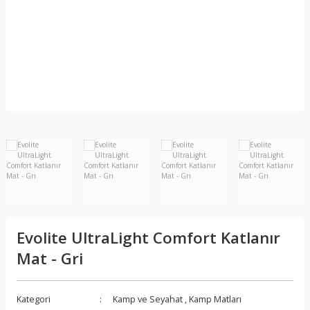
Aksesuarlar
Kamp Ocağı ve
Aksesuarları
Yağmurluk
Fenerler ve Kafa
Lambaları, Lüksler
r
Evolite UltraLight Comfort Katlanır
Mat - Gri
Kategori
Kamp ve Seyahat
,
Kamp Matları