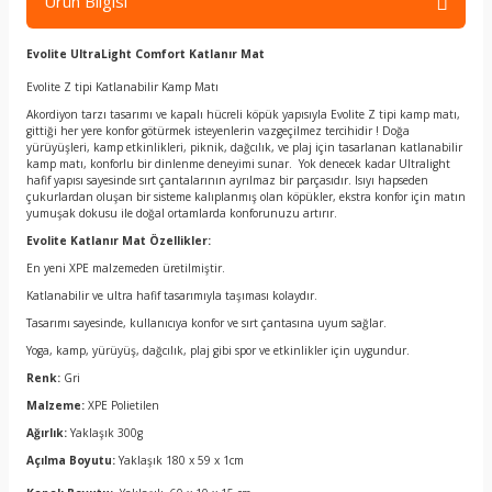
Ürün Bilgisi
Evolite UltraLight Comfort Katlanır Mat
Evolite Z tipi Katlanabilir Kamp Matı
Akordiyon tarzı tasarımı ve kapalı hücreli köpük yapısıyla Evolite Z tipi kamp matı,
gittiği her yere konfor götürmek isteyenlerin vazgeçilmez tercihidir ! Doğa
yürüyüşleri, kamp etkinlikleri, piknik, dağcılık, ve plaj için tasarlanan katlanabilir
kamp matı, konforlu bir dinlenme deneyimi sunar. Yok denecek kadar Ultralight
hafif yapısı sayesinde sırt çantalarının ayrılmaz bir parçasıdır. Isıyı hapseden
çukurlardan oluşan bir sisteme kalıplanmış olan köpükler, ekstra konfor için matın
yumuşak dokusu ile doğal ortamlarda konforunuzu artırır.
Evolite Katlanır Mat Özellikler:
En yeni XPE malzemeden üretilmiştir.
Katlanabilir ve ultra hafif tasarımıyla taşıması kolaydır.
Tasarımı sayesinde, kullanıcıya konfor ve sırt çantasına uyum sağlar.
Yoga, kamp, ​​yürüyüş, dağcılık, plaj gibi spor ve etkinlikler için uygundur.
Renk:
Gri
Malzeme:
XPE Polietilen
Ağırlık:
Yaklaşık 300g
Açılma Boyutu:
Yaklaşık 180 x 59 x 1cm