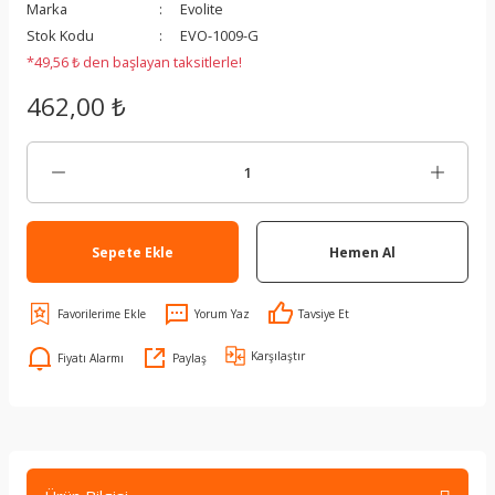
Marka
Evolite
Stok Kodu
EVO-1009-G
*49,56 ₺ den başlayan taksitlerle!
462,00 ₺
Sepete Ekle
Hemen Al
Yorum Yaz
Tavsiye Et
Karşılaştır
Fiyatı Alarmı
Paylaş