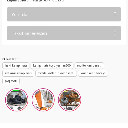
Kapalı Boyutu:
Yaklaşık 60 x 10 x 15 cm
Yorumlar
Taksit Seçenekleri
Bu ürüne ilk yorumu siz yapın!
Yorum Yaz
Etiketler :
haki kamp matı
kamp matı koyu yeşil m200
evolite kamp matı
katlanır kamp matı
evolite katlanır kamp matı
kamp matı tavsiye
plaj matı