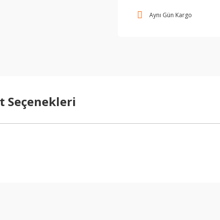
Aynı Gün Kargo
t Seçenekleri
Bu ürüne ilk yorumu siz yapın!
Yorum Yaz