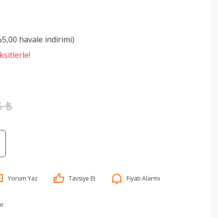
%5,00 havale indirimi)
sitlerle!
5 ₺
Yorum Yaz
Tavsiye Et
Fiyatı Alarmı
ır