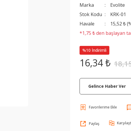
Marka
Evolite
Stok Kodu
KRK-01
Havale
15,52 ₺ (
*1,75 ₺ den başlayan tak
%10 İndirimli
16,34 ₺
18,1
Gelince Haber Ver
Karşılaşt
Paylaş