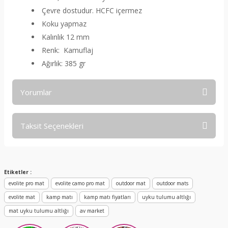
Çevre dostudur. HCFC içermez
Koku yapmaz
Kalınlık 12 mm
Renk: Kamuflaj
Ağırlık: 385 gr
Yorumlar
Taksit Seçenekleri
Bu ürüne ilk yorumu siz yapın!
Yorum Yaz
Etiketler :
evolite pro mat
evolite camo pro mat
outdoor mat
outdoor mats
evolite mat
kamp matı
kamp matı fiyatları
uyku tulumu altlığı
mat uyku tulumu altlığı
av market