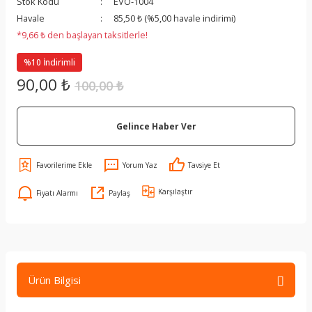
Stok Kodu
EVO-1004
Havale
85,50 ₺ (%5,00 havale indirimi)
*9,66 ₺ den başlayan taksitlerle!
%10 İndirimli
90,00 ₺
100,00 ₺
Gelince Haber Ver
Yorum Yaz
Tavsiye Et
Karşılaştır
Fiyatı Alarmı
Paylaş
Ürün Bilgisi