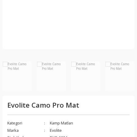
Diğer Giysiler &
Aksesuarlar
Kamp Ocağı ve
Aksesuarları
Yağmurluk
Fenerler ve Kafa
Lambaları, Lüksler
r
Evolite Camo Pro Mat
Kategori
Kamp Matları
Marka
Evolite