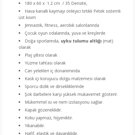
180 x 60 x 1.2 cm / 35 Densite,
Hava kanallı kaymayı önleyici tırtıklı Petek sistemli
üst kısım
Jimnastik, fitness, aerobik salonlarında
Çocuk oyun odalarında, yuva ve kreşlerde
Doğa sporlarında,
uyku tulumu altlığı
(mat)
olarak
Plaj şiltesi olarak
Yüzme tahtası olarak
Can yelekleri iç donanımında
Kask içi koruyucu dolgu malzemesi olarak
Sporcu dizlik ve dirsekliklerinde
Şok darbelere karşı yüksek mukavemet gösterir.
Mükemmel ısı ve nem izolasyonu sağlar.
Kapalı gözeneklidir.
Koku yapmaz, hijyeniktir.
Yıkanabilir.
Hafif, elastik ve dayanıklıdır.