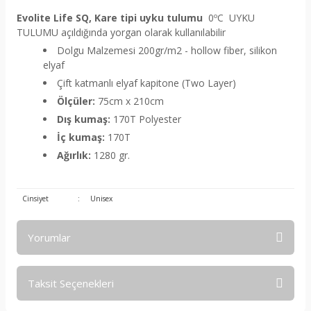
Evolite Life SQ, Kare tipi uyku tulumu
0ºC
UYKU
TULUMU açıldığında yorgan olarak kullanılabilir
Dolgu Malzemesi 200gr/m2 - hollow fiber, silikon
elyaf
Çift katmanlı elyaf kapitone (Two Layer)
Ölçüler:
75cm x 210cm
Dış kumaş:
170T Polyester
İç kumaş:
170T
Ağırlık:
1280 gr.
Cinsiyet
:
Unisex
Yorumlar
Taksit Seçenekleri
Bu ürüne ilk yorumu siz yapın!