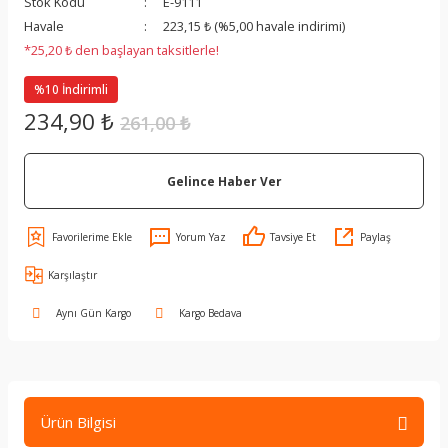
Stok Kodu
E-9111
Havale
223,15 ₺ (%5,00 havale indirimi)
*25,20 ₺ den başlayan taksitlerle!
%10 İndirimli
234,90 ₺
261,00 ₺
Gelince Haber Ver
Yorum Yaz
Tavsiye Et
Paylaş
Karşılaştır
Aynı Gün Kargo
Kargo Bedava
Ürün Bilgisi