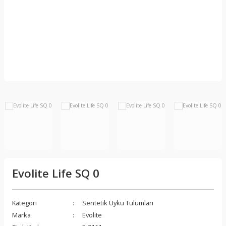
Kamp Ocağı ve
Aksesuarları
Diğer Giysiler &
Yağmurluk
Aksesuarlar
Fenerler ve Kafa
Lambaları, Lüksler
r
Evolite Life SQ 0
Kategori
Sentetik Uyku Tulumları
Marka
Evolite