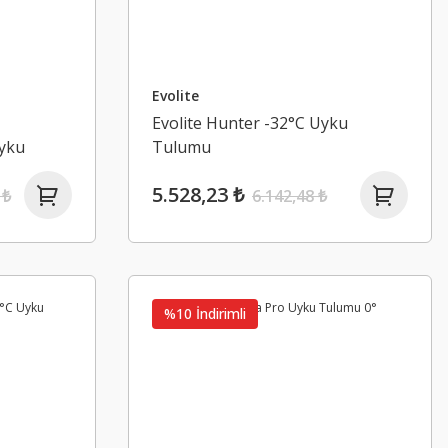
Evolite
Evolite Hunter -32°C Uyku
Uyku
Tulumu
5.528,23 ₺
 ₺
6.142,48 ₺
%10 İndirimli