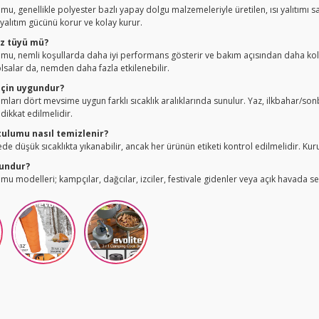
umu, genellikle polyester bazlı yapay dolgu malzemeleriyle üretilen, ısı yalıtımı
yalıtım gücünü korur ve kolay kurur.
az tüyü mü?
umu, nemli koşullarda daha iyi performans gösterir ve bakım açısından daha kolay
r olsalar da, nemden daha fazla etkilenebilir.
için uygundur?
umları dört mevsime uygun farklı sıcaklık aralıklarında sunulur. Yaz, ilkbahar/s
 dikkat edilmelidir.
tulumu nasıl temizlenir?
de düşük sıcaklıkta yıkanabilir, ancak her ürünün etiketi kontrol edilmelidir. Ku
gundur?
umu modelleri; kampçılar, dağcılar, izciler, festivale gidenler veya açık havada s