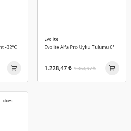
Evolite
ht -32°C
Evolite Alfa Pro Uyku Tulumu 0°
1.228,47 ₺
1.364,97 ₺