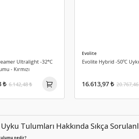
Evolite
reamer Ultralight -32°C
Evolite Hybrid -50ºC Uy
mu - Kırmızı
3 ₺
16.613,97 ₺
6.142,48 ₺
20.767,46
 Uyku Tulumları Hakkında Sıkça Sorulanl
tulumu nedir?