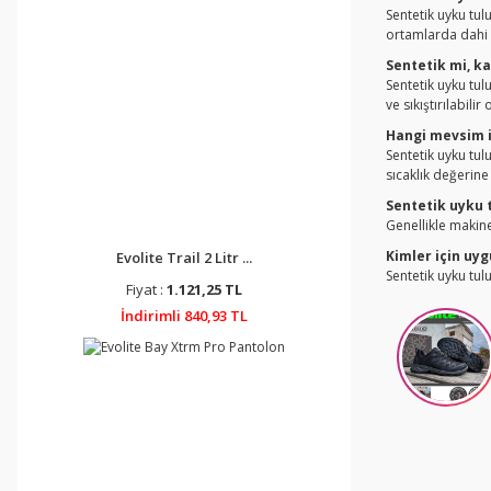
Sentetik uyku tul
ortamlarda dahi 
Sentetik mi, k
Sentetik uyku tul
ve sıkıştırılabili
Hangi mevsim 
Sentetik uyku tul
sıcaklık değerine
Sentetik uyku 
Genellikle makine
Kimler için uy
Evolite Trail 2 Litr ...
Sentetik uyku tul
Fiyat :
1.121,25 TL
İndirimli 840,93 TL