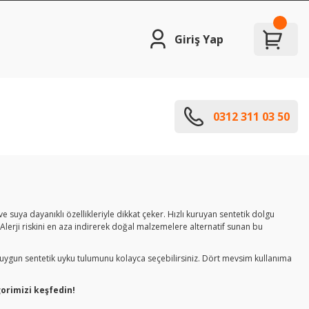
Giriş Yap
0312 311 03 50
ve suya dayanıklı özellikleriyle dikkat çeker. Hızlı kuruyan sentetik dolgu
 Alerji riskini en aza indirerek doğal malzemelere alternatif sunan bu
en uygun sentetik uyku tulumunu kolayca seçebilirsiniz. Dört mevsim kullanıma
orimizi keşfedin!