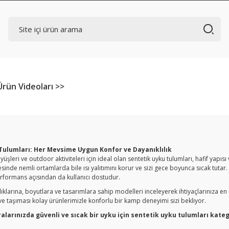
Ürün Videoları >>
Tulumları: Her Mevsime Uygun Konfor ve Dayanıklılık
şleri ve outdoor aktiviteleri için ideal olan sentetik uyku tulumları, hafif yapısı 
inde nemli ortamlarda bile ısı yalıtımını korur ve sizi gece boyunca sıcak tutar.
erformans açısından da kullanıcı dostudur.
ralıklarına, boyutlara ve tasarımlara sahip modelleri inceleyerek ihtiyaçlarınıza 
e taşıması kolay ürünlerimizle konforlu bir kamp deneyimi sizi bekliyor.
larınızda güvenli ve sıcak bir uyku için sentetik uyku tulumları kateg