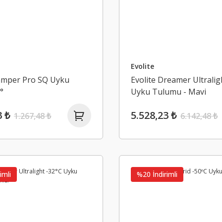
Evolite
Camper Pro SQ Uyku
Evolite Dreamer Ultralig
°
Uyku Tulumu - Mavi
3 ₺
5.528,23 ₺
1.267,48 ₺
6.142,48 ₺
imli
%20 İndirimli