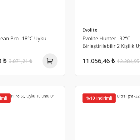
Evolite
cean Pro -18°C Uyku
Evolite Hunter -32°C
Birleştirilebilir 2 Kişilik 
Tulumu
9 ₺
11.056,46 ₺
3.071,21 ₺
12.284,95
imli
%10 İndirimli