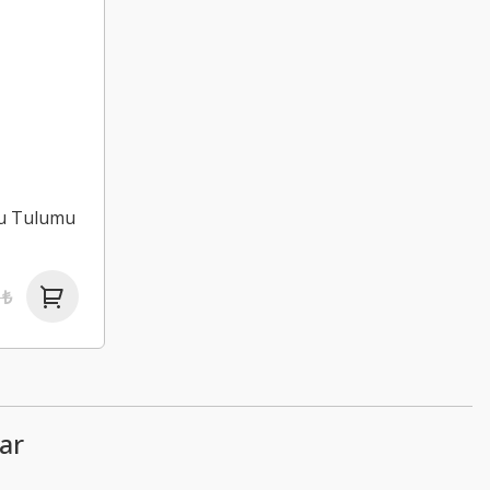
ku Tulumu
 ₺
ar