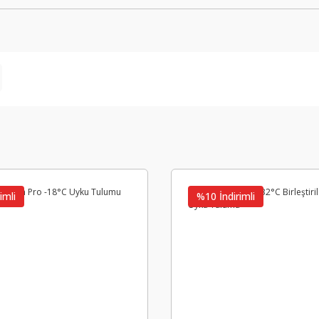
imli
%10 İndirimli