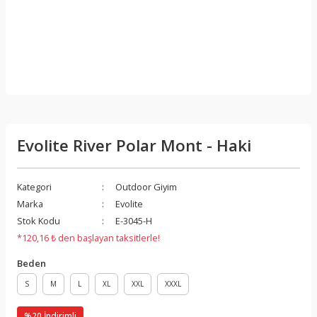
Evolite River Polar Mont - Haki
Kategori
Outdoor Giyim
Marka
Evolite
Stok Kodu
E-3045-H
*120,16 ₺ den başlayan taksitlerle!
Beden
S
M
L
XL
XXL
XXXL
%20 İndirimli