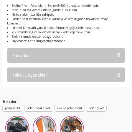
Evolite River Polar Mont -Evo-tex® 300 kumaştan üretilmiştir.
Isı yalıtımı sağlayarak ıslandığında hızlı kurur.
Nefes alabilir özelliğe sahiptir.
Önden tam fermuar, giyip çıkarmayı ve gerektiğinde havalandırmayı
kolaylaştırır. ​​​
İki adet fermuarlı yan, bir adet fermuarlı göğüs cebi mevcuttur.
İç kısmında sağ ve sol olmak üzere 2 adet cep mevcuttur. ​​​
Etek kısmında elastik büzgü bulunur.
Tüylenmez Antipiling özelliğe sahiptir.
Yorumlar
Taksit Seçenekleri
Bu ürüne ilk yorumu siz yapın!
Yorum Yaz
Etiketler :
polar mont
polar mont erkek
evolite polar mont
polar çeket