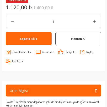
1.120,00 ₺
1.400,00 ₺
Sepete Ekle
Hemen Al
Yorum Yaz
Tavsiye Et
Paylaş
Karşılaştır
Ürün Bilgisi
Evolite River Polar mont doğada ve şehirde bir dış katman, ya da iç katman olarak
kullanmak için idealdir.