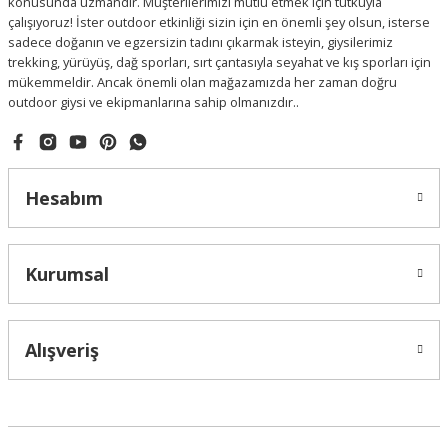
konusunda uzmandır. Müşterilerimizi mutlu etmek için tutkuyla
çalışıyoruz! İster outdoor etkinliği sizin için en önemli şey olsun, isterse
sadece doğanın ve egzersizin tadını çıkarmak isteyin, giysilerimiz
trekking, yürüyüş, dağ sporları, sırt çantasıyla seyahat ve kış sporları için
mükemmeldir. Ancak önemli olan mağazamızda her zaman doğru
outdoor giysi ve ekipmanlarına sahip olmanızdır..
Hesabım
Kurumsal
Alışveriş