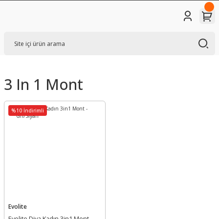
3 In 1 Mont
%10 İndirimli
Evolite
Evolite Diva Kadın 3in1 Mont -