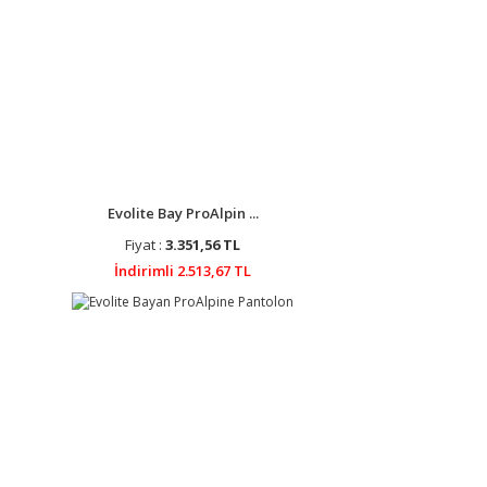
Evolite Bay ProAlpin ...
Fiyat :
3.351,56 TL
İndirimli 2.513,67 TL