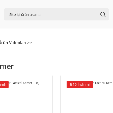
Ürün Videoları >>
emer
imli
%10 İndirimli