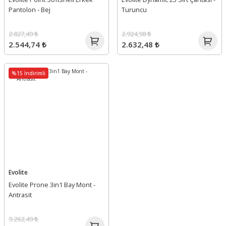
Pantolon - Bej
Turuncu
2.827,49 ₺
2.924,98 ₺
2.544,74 ₺
2.632,48 ₺
%15 İndirimli
Evolite
Evolite Prone 3in1 Bay Mont -
Antrasit
9.262,49 ₺