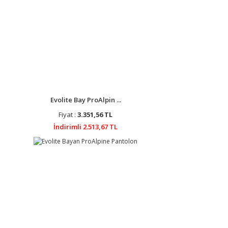
Evolite Bay ProAlpin ...
Fiyat :
3.351,56 TL
İndirimli 2.513,67 TL