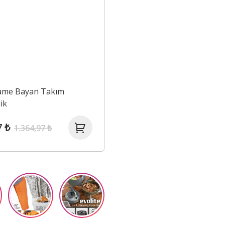
lame Bayan Takım
ik
7 ₺
1.364,97 ₺