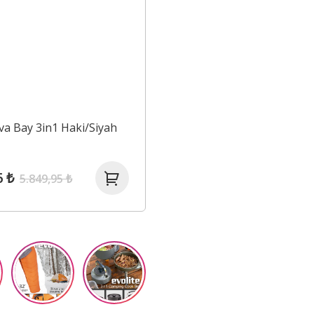
iva Bay 3in1 Haki/Siyah
6 ₺
5.849,95 ₺