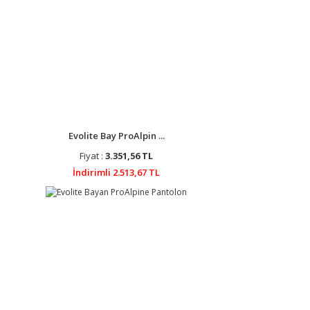
Evolite Bay ProAlpin ...
Fiyat :
3.351,56 TL
İndirimli 2.513,67 TL