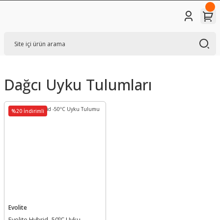
Dağcı Uyku Tulumları
%20 İndirimli
Evolite
Evolite Hybrid -50ºC Uyku