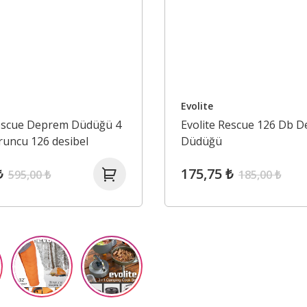
Evolite
Rescue Deprem Düdüğü 4
Evolite Rescue 126 Db 
runcu 126 desibel
Düdüğü
₺
175,75 ₺
595,00 ₺
185,00 ₺