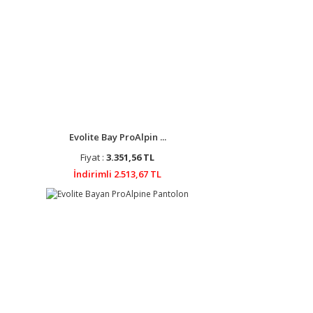
Evolite Bay ProAlpin ...
Fiyat :
3.351,56 TL
İndirimli 2.513,67 TL