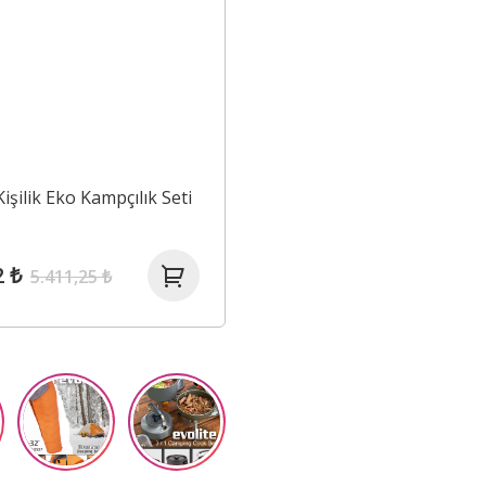
Kişilik Eko Kampçılık Seti
2 ₺
5.411,25 ₺