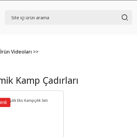
Ürün Videoları >>
ik Kamp Çadırları
imli