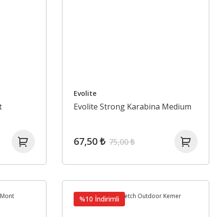
Evolite
t
Evolite Strong Karabina Medium
67,50 ₺
75,00 ₺
%10 İndirimli