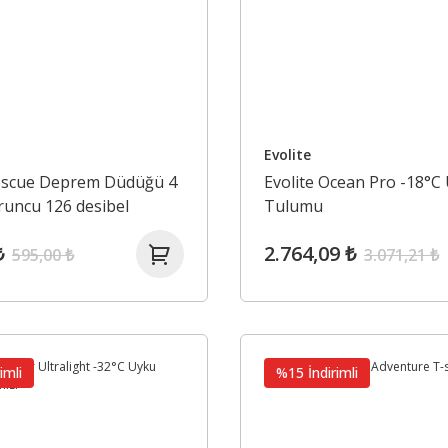
Evolite
Rescue Deprem Düdüğü 4
Evolite Ocean Pro -18°C
runcu 126 desibel
Tulumu
₺
2.764,09 ₺
595,00 ₺
3.071,21 ₺
imli
%15 İndirimli