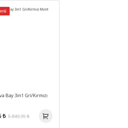
imli
iva Bay 3in1 Gri/Kırmızı
6 ₺
5.849,95 ₺