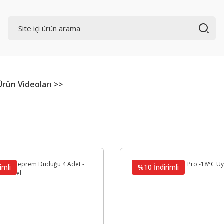
Ürün Videoları >>
imli
%10 İndirimli