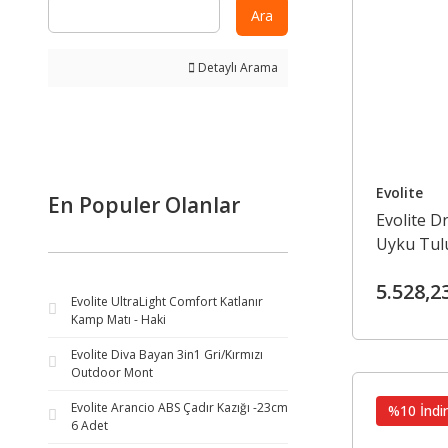
Ara
Detaylı Arama
Evolite
En Populer Olanlar
Evolite D
Uyku Tulu
5.528,2
Evolite UltraLight Comfort Katlanır
Kamp Matı - Haki
Evolite Diva Bayan 3in1 Gri/Kırmızı
Outdoor Mont
Evolite Arancio ABS Çadır Kazığı -23cm
%10 İndir
6 Adet