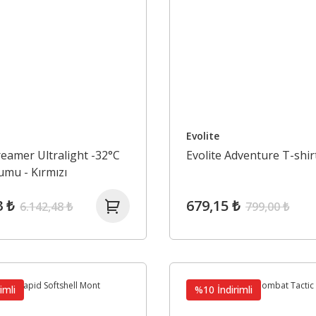
Evolite
reamer Ultralight -32°C
Evolite Adventure T-shir
mu - Kırmızı
3 ₺
679,15 ₺
6.142,48 ₺
799,00 ₺
imli
%10 İndirimli