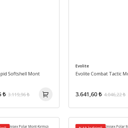
Evolite
apid Softshell Mont
Evolite Combat Tactic M
6 ₺
3.641,60 ₺
3.119,96 ₺
4.046,22 ₺