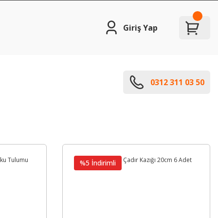
Giriş Yap
0312 311 03 50
%5 İndirimli