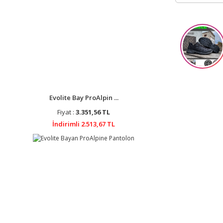
Evolite Bay ProAlpin ...
Fiyat :
3.351,56 TL
İndirimli 2.513,67 TL