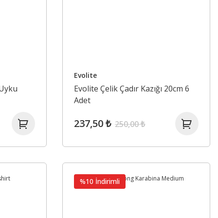
Evolite
 Uyku
Evolite Çelik Çadır Kazığı 20cm 6
Adet
237,50 ₺
250,00 ₺
%10 İndirimli