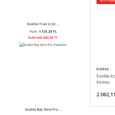
%10 İndir
Evolite Trail 2 Litr ...
Fiyat :
1.121,25 TL
İndirimli 840,93 TL
Evolite
Evolite İ
Kırmızı
2.062,1
Evolite Bay Xtrm Pro ...