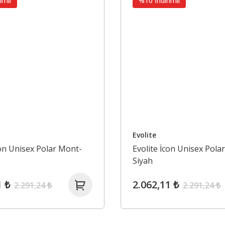
imli
%10 İndirimli
Evolite
con Unisex Polar Mont-
Evolite İcon Unisex Pola
Siyah
1 ₺
2.062,11 ₺
2.291,24 ₺
2.291,24 ₺