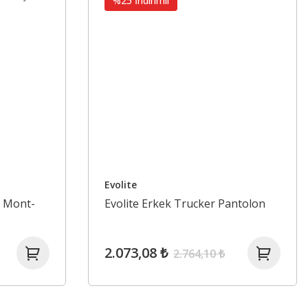
%25 İndirimli
Evolite
r Mont-
Evolite Erkek Trucker Pantolon
2.073,08 ₺
2.764,10 ₺