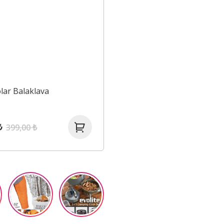
olar Balaklava
₺
399,00 ₺