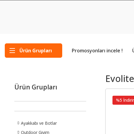
Ürün Grupları
Promosyonları incele !
Evolit
Ürün Grupları
%5 İndiri
Ayakkabı ve Botlar
Outdoor Giyim