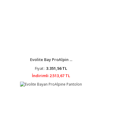
Evolite Bay ProAlpin ...
Fiyat :
3.351,56 TL
İndirimli 2.513,67 TL