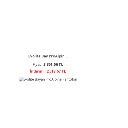
Evolite Bay ProAlpin ...
Fiyat :
3.351,56 TL
İndirimli 2.513,67 TL