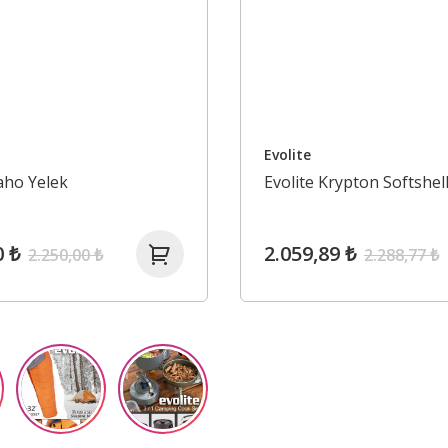
Evolite
daho Yelek
Evolite Krypton Softshel
0 ₺
2.059,89 ₺
2.250,00 ₺
2.288,77 ₺