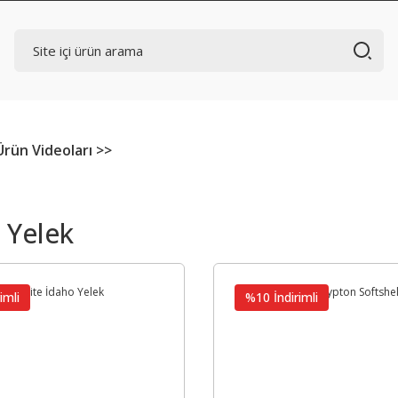
Ürün Videoları >>
e Yelek
imli
%10 İndirimli