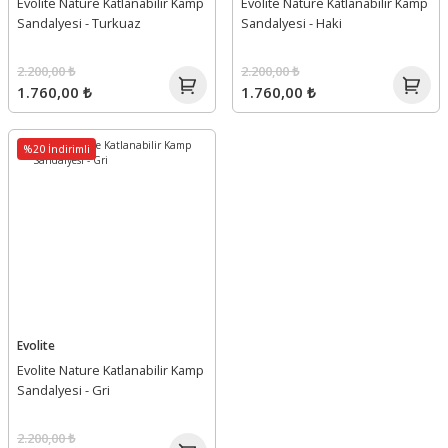
Evolite Nature Katlanabilir Kamp
Evolite Nature Katlanabilir Kamp
Aksesuarlar
Sandalyesi - Turkuaz
Sandalyesi - Haki
Kamp Ocağı ve
Aksesuarları
Yağmurluk
2.200,00 ₺
2.200,00 ₺
1.760,00 ₺
1.760,00 ₺
Fenerler ve Kafa
Lambaları, Lüksler
%20 İndirimli
r
Evolite
Evolite Nature Katlanabilir Kamp
Sandalyesi - Gri
2.200,00 ₺