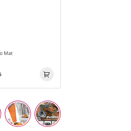
ro Mat
₺