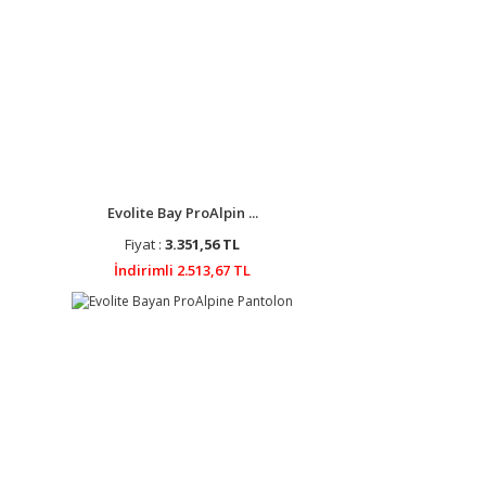
Evolite Bay ProAlpin ...
Fiyat :
3.351,56 TL
İndirimli 2.513,67 TL