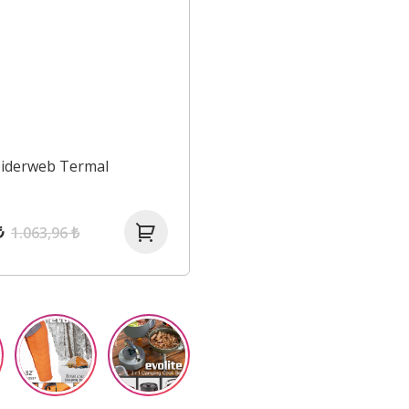
piderweb Termal
₺
1.063,96 ₺