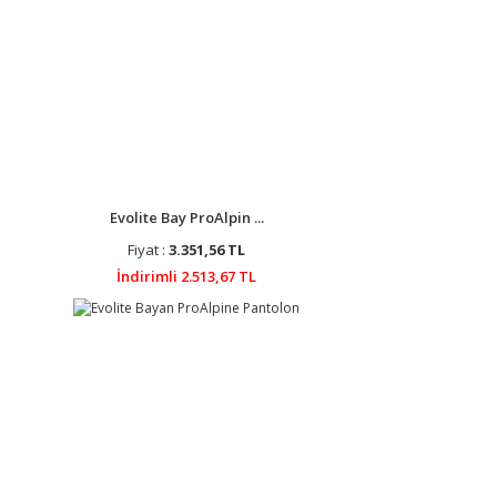
Evolite Bay ProAlpin ...
Fiyat :
3.351,56 TL
İndirimli 2.513,67 TL