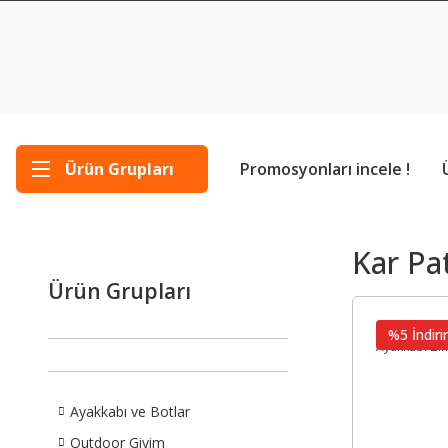
Ürün Grupları
Promosyonları incele !
Kar Pat
Ürün Grupları
%5 İndiri
Ayakkabı ve Botlar
Outdoor Giyim