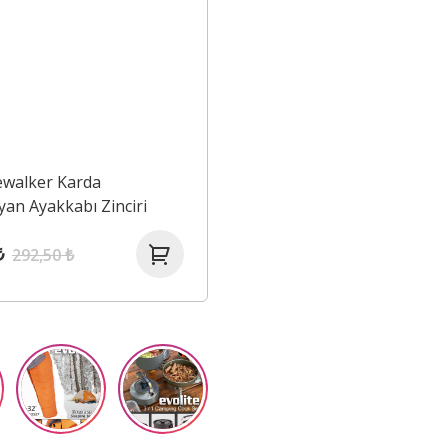
cewalker Karda
an Ayakkabı Zinciri
₺
292,50 ₺