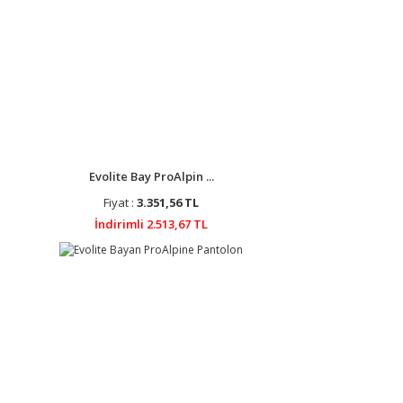
Evolite Bay ProAlpin ...
Fiyat :
3.351,56 TL
İndirimli 2.513,67 TL