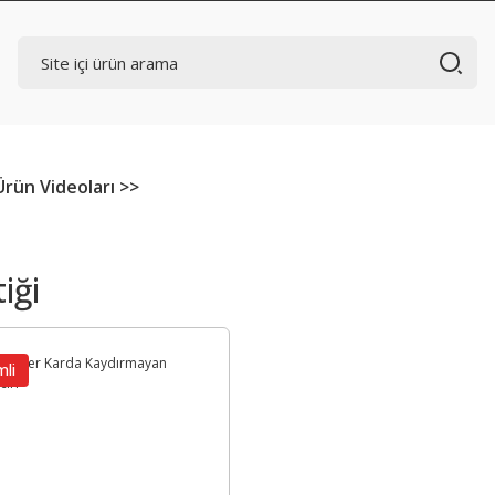
Ürün Videoları >>
iği
mli