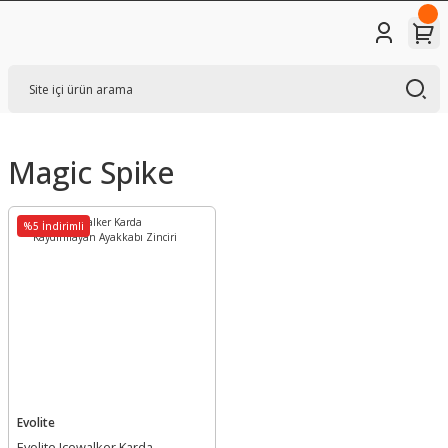
Magic Spike
%5 İndirimli
Evolite
Evolite Icewalker Karda