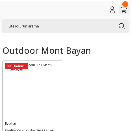
Outdoor Mont Bayan
%10 İndirimli
Evolite
Evolite Diva Kadın 3in1 Mont -