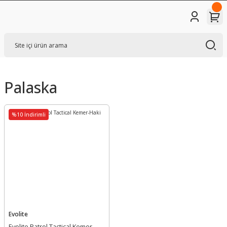
Palaska
%10 İndirimli
Evolite
Evolite Patrol Tactical Kemer-