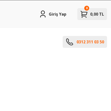
0
Giriş Yap
0,00 TL
0312 311 03 50