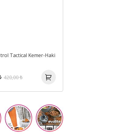
atrol Tactical Kemer-Haki
₺
420,00 ₺