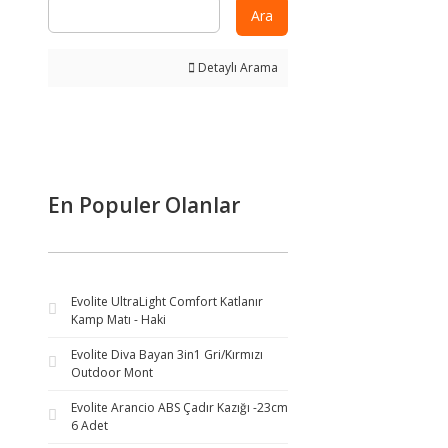
Ara
Detaylı Arama
En Populer Olanlar
Evolite UltraLight Comfort Katlanır
Kamp Matı - Haki
Evolite Diva Bayan 3in1 Gri/Kırmızı
Outdoor Mont
Evolite Arancio ABS Çadır Kazığı -23cm
6 Adet