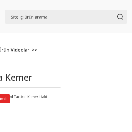
Ürün Videoları >>
a Kemer
imli