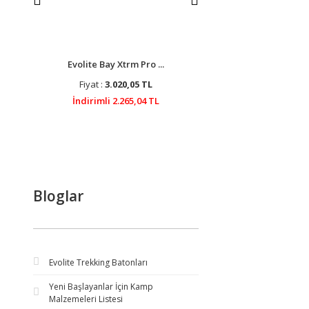
Evolite Bay Xtrm Pro ...
Evolite Helium Kad
Fiyat :
3.020,05 TL
Fiyat :
2.632,45
İndirimli 2.265,04 TL
İndirimli 1.974,3
Bloglar
Evolite Trekking Batonları
Yeni Başlayanlar İçin Kamp
Malzemeleri Listesi