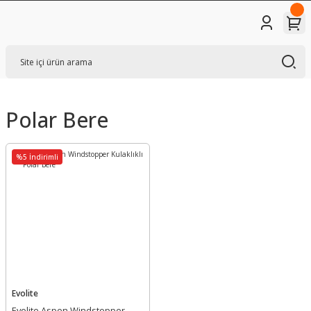
Polar Bere
%5 İndirimli
Evolite
Evolite Aspen Windstopper