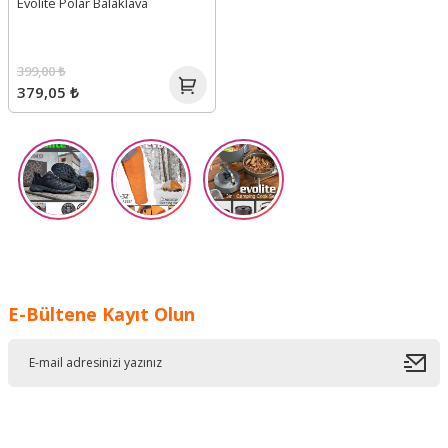
Evolite Polar Balaklava
Aksesuarlar
Kamp Ocağı ve
Aksesuarları
Yağmurluk
399,00 ₺
379,05 ₺
Fenerler ve Kafa
Lambaları, Lüksler
r
E-Bültene Kayıt Olun