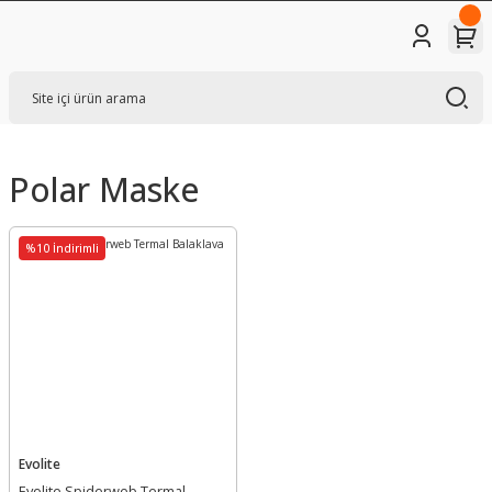
Polar Maske
%10 İndirimli
Evolite
Evolite Spiderweb Termal