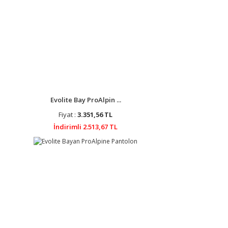
Evolite Bay ProAlpin ...
Fiyat :
3.351,56 TL
İndirimli 2.513,67 TL