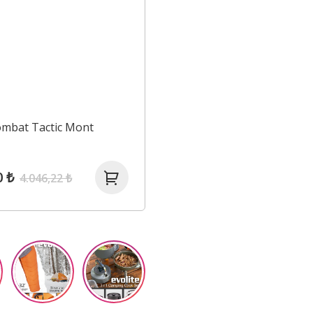
ombat Tactic Mont
0 ₺
4.046,22 ₺