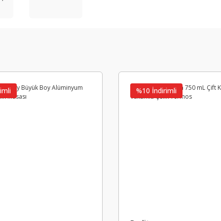
imli
%10 İndirimli