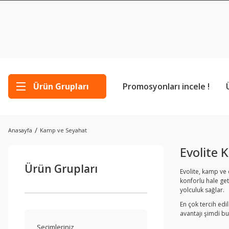
Ürün Grupları
Promosyonları incele !
Anasayfa
Kamp ve Seyahat
Evolite 
Ürün Grupları
Evolite,
kamp
ve
konforlu
hale
get
yolculuk
sağlar.
En
çok
tercih
edi
avantajı
şimdi
b
Seçimleriniz