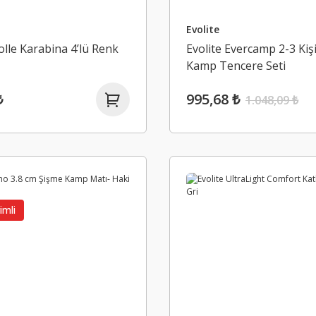
Evolite
olle Karabina 4’lü Renk
Evolite Evercamp 2-3 Kişi
Kamp Tencere Seti
₺
995,68 ₺
1.048,09 ₺
imli