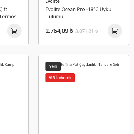
Evolite
Çift
Evolite Ocean Pro -18°C Uyku
 Termos
Tulumu
2.764,09 ₺
3.071,21 ₺
Yeni
%5 İndirimli