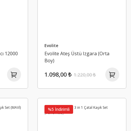
Evolite
ıcı 12000
Evolite Ateş Üstü Izgara (Orta
Boy)
1.098,00 ₺
1.220,00 ₺
%5 İndirimli