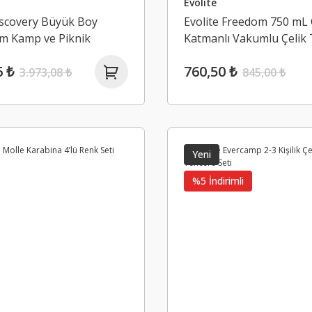
Evolite
iscovery Büyük Boy
Evolite Freedom 750 mL 
m Kamp ve Piknik
Katmanlı Vakumlu Çelik
6 ₺
760,50 ₺
3.973,08 ₺
845,00 ₺
Yeni
%5 İndirimli