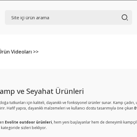
Ürün Videoları >>
Kamp ve Seyahat
Ürünleri
doğa
tutkunları
için
kaliteli,
dayanıklı
ve
fonksiyonel
ürünler
sunar.
Kamp
çadırı,
irir.
Hafif
yapısı,
dayanıklı
malzemeleri
ve
kullanıcı
dostu
tasarımıyla
öne
çıkan
E
len
Evolite
outdoor
ürünleri
,
hem
yeni
başlayanlar
hem
de
deneyimli
kampçı
u
kategoride
sizleri
bekliyor.