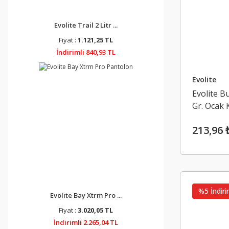
Evolite Trail 2 Litr ...
Fiyat :
1.121,25 TL
İndirimli 840,93 TL
Evolite
Evolite B
Gr. Ocak 
213,96 
%5 İndiri
Evolite Bay Xtrm Pro ...
Fiyat :
3.020,05 TL
İndirimli 2.265,04 TL