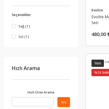
Bej (3)
Evolite
Seçenekler
Gri (3)
Evolite M
Seti
Kırmızı (3)
Sağ (1)
480,00 
Yeşil (Fıstık Yeşili) (3)
Sol (1)
Kum Rengi (1)
Pembe (1)
Yeni
Hızlı Arama
Yeşil (1)
%10 İndir
Hızlı Ürün Arama
Ara