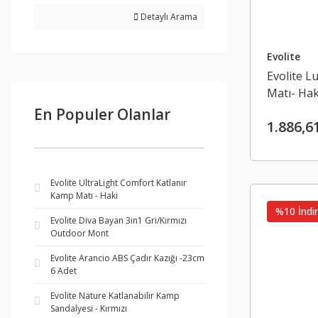
Detaylı Arama
Evolite
Evolite L
Matı- Hak
En Populer Olanlar
1.886,6
Evolite UltraLight Comfort Katlanır
Kamp Matı - Haki
%10 İndir
Evolite Diva Bayan 3in1 Gri/Kırmızı
Outdoor Mont
Evolite Arancio ABS Çadır Kazığı -23cm
6 Adet
Evolite Nature Katlanabilir Kamp
Sandalyesi - Kırmızı