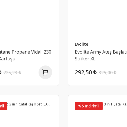
Evolite
utane Propane Vidalı 230
Evolite Army Ateş Başlat
Kartuşu
Striker XL
₺
292,50 ₺
225,23 ₺
325,00 ₺
mli
%5 İndirimli