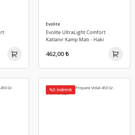
Evolite
rt
Evolite UltraLight Comfort
Katlanır Kamp Matı - Haki
462,00 ₺
%5 İndirimli