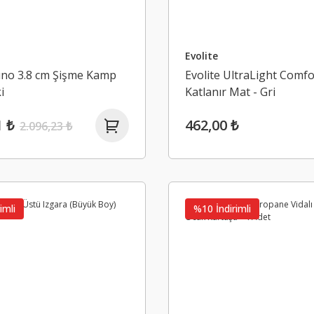
Evolite
uno 3.8 cm Şişme Kamp
Evolite UltraLight Comfo
i
Katlanır Mat - Gri
1 ₺
462,00 ₺
2.096,23 ₺
imli
%10 İndirimli