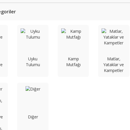
tegoriler
Uyku
Kamp
Matlar,
ve
Tulumu
Mutfağı
Yataklar ve
Kampetler
ve
Diğer
ı,