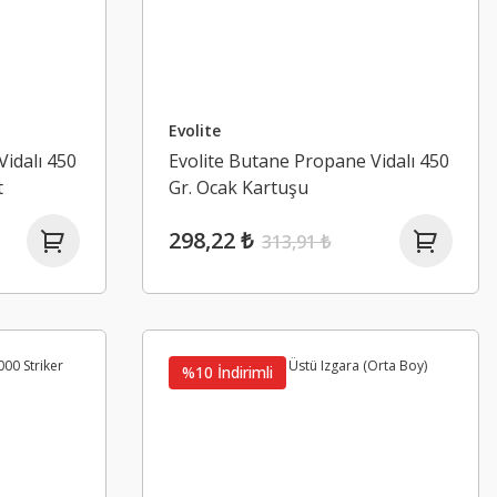
Evolite
idalı 450
Evolite Butane Propane Vidalı 450
t
Gr. Ocak Kartuşu
298,22 ₺
313,91 ₺
%10 İndirimli