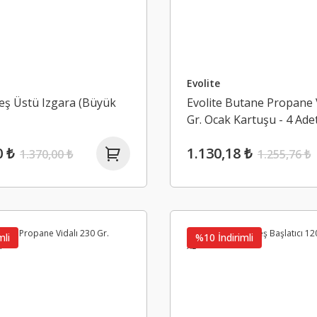
Evolite
teş Üstü Izgara (Büyük
Evolite Butane Propane V
Gr. Ocak Kartuşu - 4 Ade
0 ₺
1.130,18 ₺
1.370,00 ₺
1.255,76 ₺
mli
%10 İndirimli