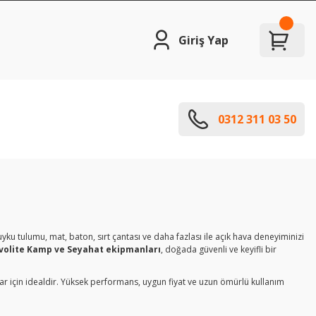
Giriş Yap
0312 311 03 50
uyku
tulumu,
mat,
baton,
sırt
çantası
ve
daha
fazlası
ile
açık
hava
deneyiminizi
volite Kamp ve Seyahat
ekipmanları
,
doğada
güvenli
ve
keyifli
bir
lar
için
idealdir.
Yüksek
performans,
uygun
fiyat
ve
uzun
ömürlü
kullanım